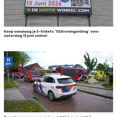
Koop vandaag je E-tickets `112GroningenDag` voor
zaterdag 13 juni online!
11
jun