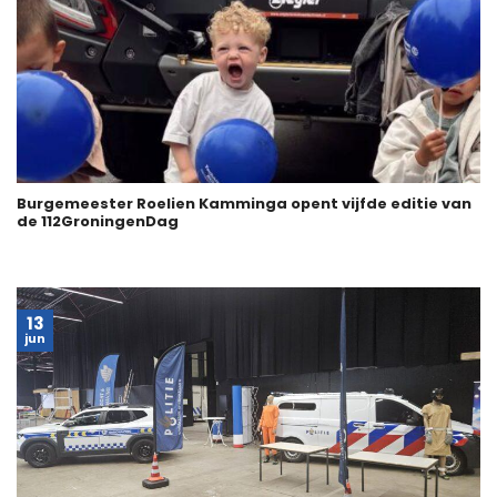
Burgemeester Roelien Kamminga opent vijfde editie van
de 112GroningenDag
13
jun