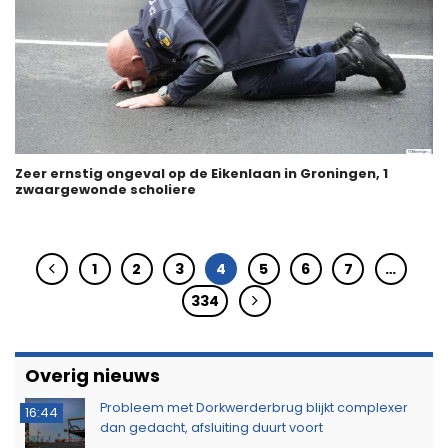
Zeer ernstig ongeval op de Eikenlaan in Groningen, 1
zwaargewonde scholiere
1
2
3
4
5
6
7
…
334
Overig nieuws
Probleem met Dorkwerderbrug blijkt complexer
16:44
dan gedacht, afsluiting duurt voort