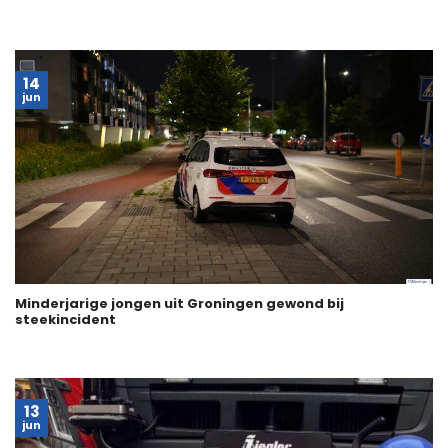
14
jun
Minderjarige jongen uit Groningen gewond bij
steekincident
13
jun