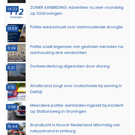
ZOMER AANBIEDING: Adverteer nu zeer voordelig
14:23
op 112Groningen
Politie waarschuwt voor aanhoudende droogte
13:53
Politie zoekt eigenaar van gestolen sieraden na
11:39
aanhouding drie verdachten
Dorkwerderbrug afgesloten door storing
11:21
Afvalbrand zorgt voor rookschade bij woning in
11:15
Delfzijl
Meerdere politie-eenheden ingezet bij incident
11:08
op Stationsweg in Groningen
Brandlucht in Noord-Nederland afkomstig van
15:44
natuurbrand in Limburg