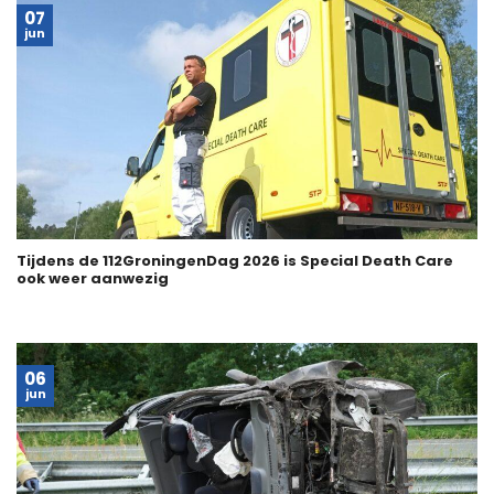
07
jun
Tijdens de 112GroningenDag 2026 is Special Death Care
ook weer aanwezig
06
jun