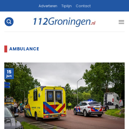
Ga
Adverteren
Tiplijn
Contact
naar
inhoud
15
jun