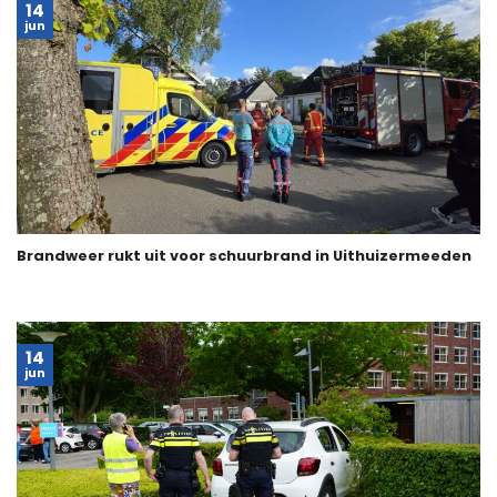
14
jun
Brandweer rukt uit voor schuurbrand in Uithuizermeeden
14
jun