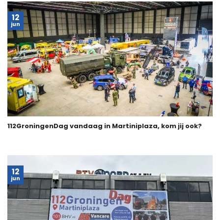
12
jun
112GroningenDag vandaag in Martiniplaza, kom jij ook?
12
jun