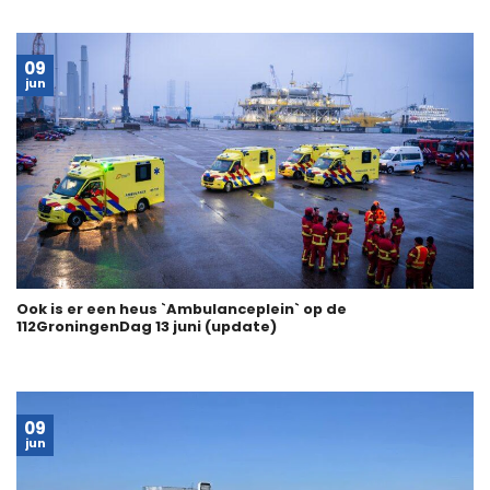
09
jun
Ook is er een heus `Ambulanceplein` op de
112GroningenDag 13 juni (update)
09
jun