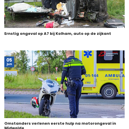
Ernstig ongeval op A7 bij Kolham, auto op de zijkant
05
jun
Omstanders verlenen eerste hulp na motorongeval in
Midwolde