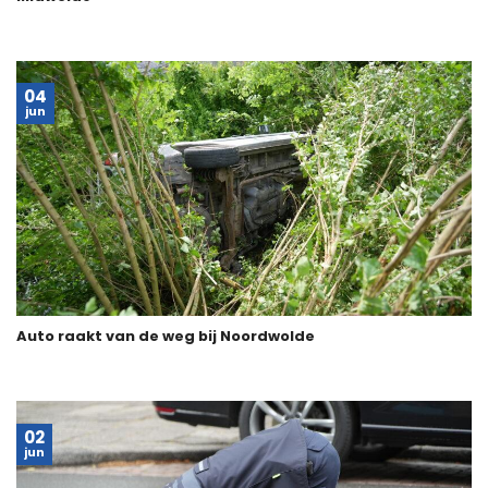
04
jun
Auto raakt van de weg bij Noordwolde
02
jun