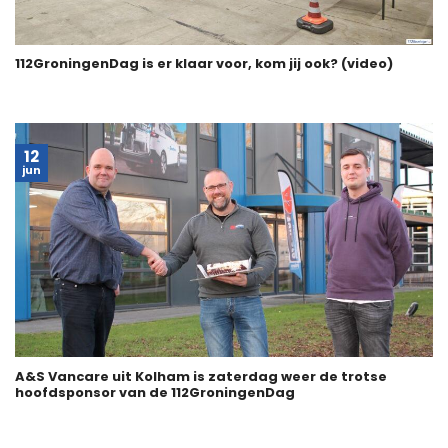
112GroningenDag is er klaar voor, kom jij ook? (video)
12
jun
A&S Vancare uit Kolham is zaterdag weer de trotse
hoofdsponsor van de 112GroningenDag