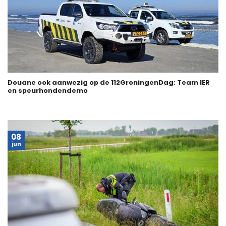
Douane ook aanwezig op de 112GroningenDag: Team IER
en speurhondendemo
08
jun