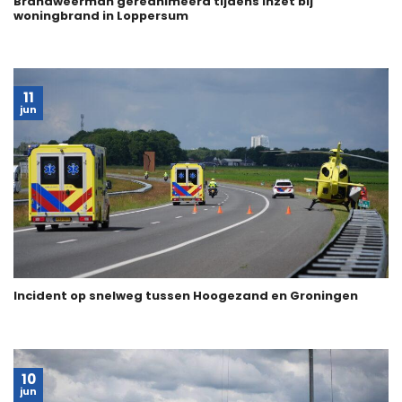
Brandweerman gereanimeerd tijdens inzet bij
woningbrand in Loppersum
11
jun
Incident op snelweg tussen Hoogezand en Groningen
10
jun