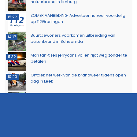
natuurbrand in Limburg
ZOMER AANBIEDING: Adverteer nu zeer voordelig
15:22
op 112Groningen
Buurtbewoners voorkomen uitbreiding van
14:17
buitenbrand in Scheemda
Man tankt zes jerrycans vol en rijdt weg zonder te
11:32
betalen
Ontdek het werk van de brandweer tijdens open
10:20
dag in Leek
Extra snelheidscontroles tijdens Europese
19:47
Flitsmarathon
Wandelaar ontdekt brand in Noordlaarderbos
19:17
Langste afstand ingekort op eerste dag van
16:15