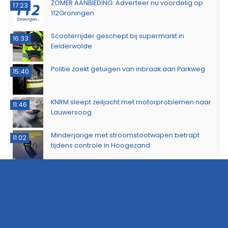
ZOMER AANBIEDING: Adverteer nu voordelig op
17:23
112Groningen
Scooterrijder geschept bij supermarkt in
16:33
Eelderwolde
Politie zoekt getuigen van inbraak aan Parkweg
15:40
KNRM sleept zeiljacht met motorproblemen naar
11:46
Lauwersoog
Minderjarige met stroomstootwapen betrapt
11:02
tijdens controle in Hoogezand
Probleem met Dorkwerderbrug blijkt complexer
16:44
dan gedacht, afsluiting duurt voort
Politie waarschuwt voor aanhoudende droogte
13:53