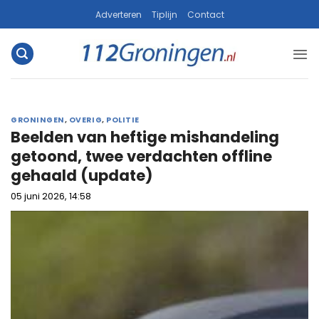
Ga
Adverteren
Tiplijn
Contact
naar
inhoud
GRONINGEN
,
OVERIG
,
POLITIE
Beelden van heftige mishandeling
getoond, twee verdachten offline
gehaald (update)
05 juni 2026, 14:58