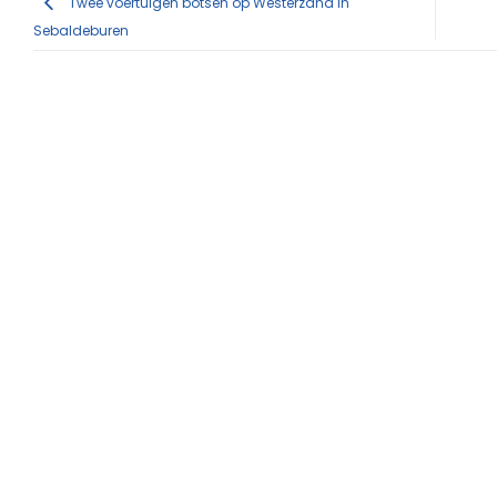
Twee voertuigen botsen op Westerzand in
Sebaldeburen