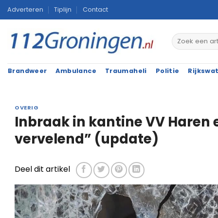
Ga
Adverteren
Tiplijn
Contact
naar
inhoud
Brandweer
Ambulance
Traumaheli
Politie
Rijkswa
OVERIG
Inbraak in kantine VV Haren en
vervelend” (update)
Deel dit artikel