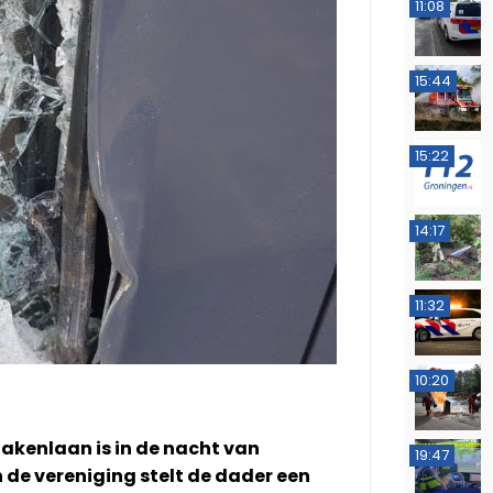
11:08
15:44
15:22
14:17
11:32
10:20
lakenlaan is in de nacht van
19:47
de vereniging stelt de dader een