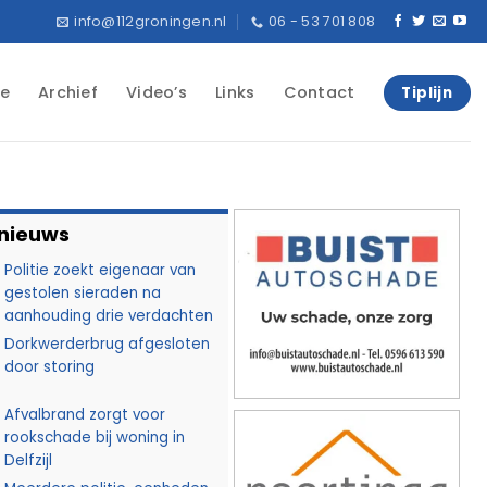
info@112groningen.nl
06 - 53 701 808
e
Archief
Video’s
Links
Contact
Tiplijn
 nieuws
Politie zoekt eigenaar van
gestolen sieraden na
aanhouding drie verdachten
Dorkwerderbrug afgesloten
door storing
Afvalbrand zorgt voor
rookschade bij woning in
Delfzijl