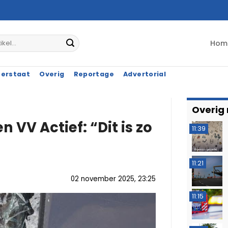
Hom
terstaat
Overig
Reportage
Advertorial
Overig
 VV Actief: “Dit is zo
11:39
11:21
02 november 2025, 23:25
11:15