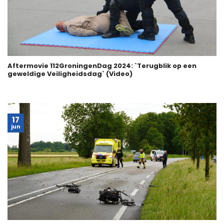
Aftermovie 112GroningenDag 2024: `Terugblik op een
geweldige Veiligheidsdag` (Video)
17
jun