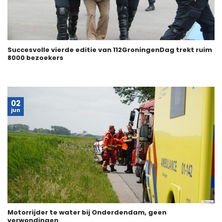
Succesvolle vierde editie van 112GroningenDag trekt ruim
8000 bezoekers
02
jun
Motorrijder te water bij Onderdendam, geen
verwondingen