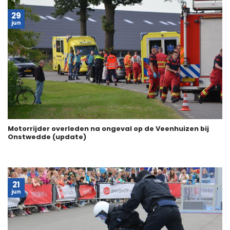
29
jun
Motorrijder overleden na ongeval op de Veenhuizen bij
Onstwedde (update)
21
jun