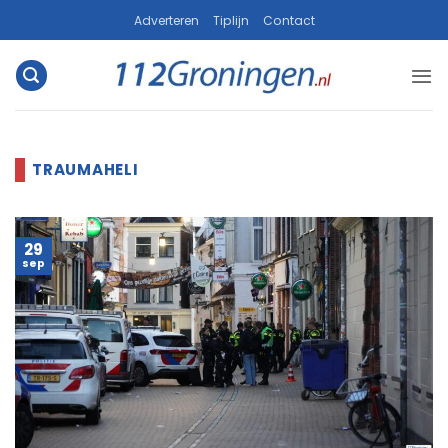
Ga
Adverteren
Tiplijn
Contact
naar
inhoud
29
sep