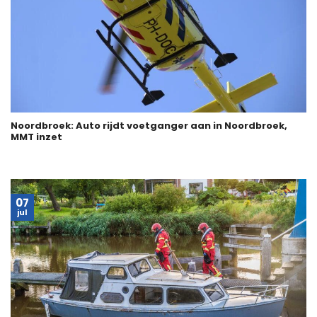
Noordbroek: Auto rijdt voetganger aan in Noordbroek,
MMT inzet
07
jul