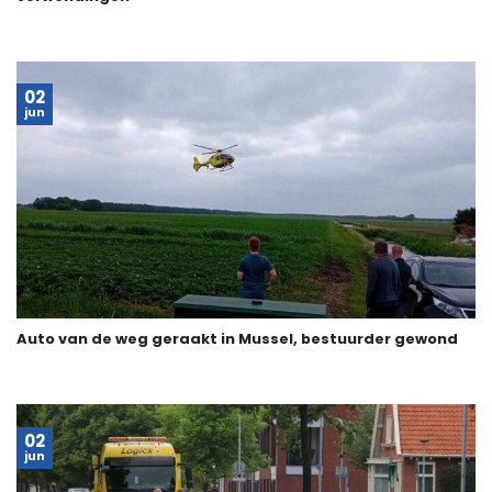
02
jun
Auto van de weg geraakt in Mussel, bestuurder gewond
02
jun