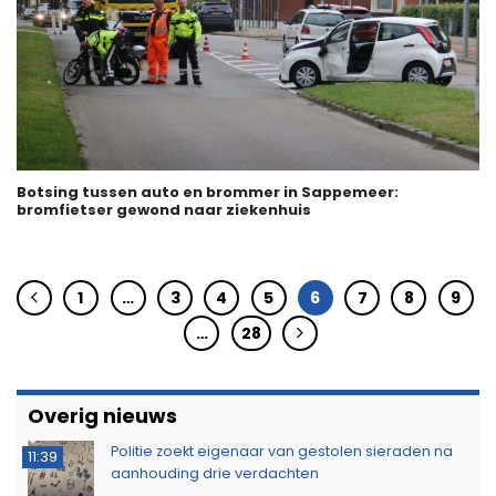
Botsing tussen auto en brommer in Sappemeer:
bromfietser gewond naar ziekenhuis
1
…
3
4
5
6
7
8
9
…
28
Overig nieuws
Politie zoekt eigenaar van gestolen sieraden na
11:39
aanhouding drie verdachten