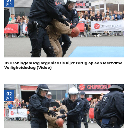
07
jun
112GroningenDag organisatie kijkt terug op een leerzame
Veiligheidsdag (Video)
02
jun