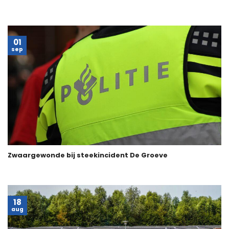
01
sep
Zwaargewonde bij steekincident De Groeve
18
aug