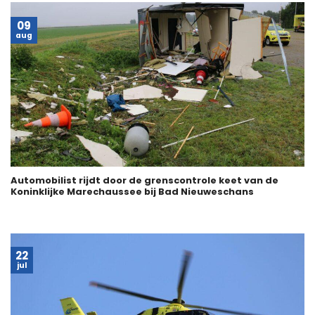
09
aug
Automobilist rijdt door de grenscontrole keet van de
Koninklijke Marechaussee bij Bad Nieuweschans
22
jul