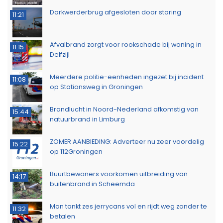
Dorkwerderbrug afgesloten door storing
11:21
Afvalbrand zorgt voor rookschade bij woning in
11:15
Delfzijl
Meerdere politie-eenheden ingezet bij incident
11:08
op Stationsweg in Groningen
Brandlucht in Noord-Nederland afkomstig van
15:44
natuurbrand in Limburg
ZOMER AANBIEDING: Adverteer nu zeer voordelig
15:22
op 112Groningen
Buurtbewoners voorkomen uitbreiding van
14:17
buitenbrand in Scheemda
Man tankt zes jerrycans vol en rijdt weg zonder te
11:32
betalen