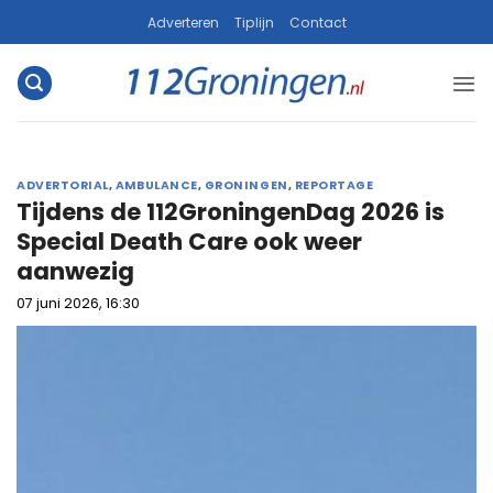
Ga
Adverteren
Tiplijn
Contact
naar
inhoud
ADVERTORIAL
,
AMBULANCE
,
GRONINGEN
,
REPORTAGE
Tijdens de 112GroningenDag 2026 is
Special Death Care ook weer
aanwezig
07 juni 2026, 16:30