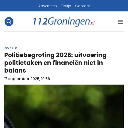
Ga
Adverteren
Tiplijn
Contact
naar
inhoud
OVERIG
Politiebegroting 2026: uitvoering
politietaken en financiën niet in
balans
17 september 2025, 10:58