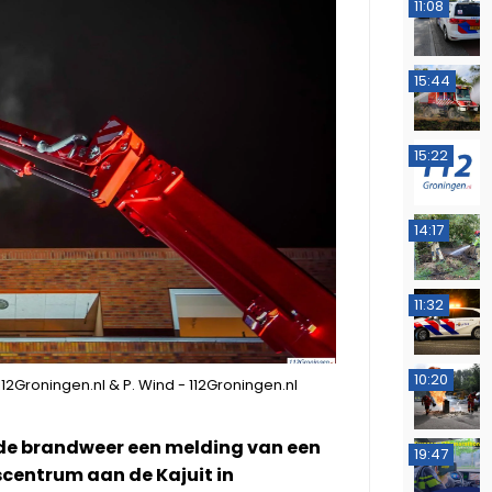
11:08
15:44
15:22
14:17
11:32
10:20
112Groningen.nl & P. Wind - 112Groningen.nl
 de brandweer een melding van een
19:47
centrum aan de Kajuit in