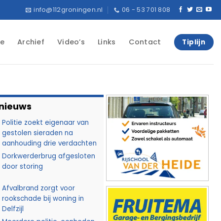
info@112groningen.nl
06 - 53 701 808
e
Archief
Video’s
Links
Contact
Tiplijn
 nieuws
Politie zoekt eigenaar van
gestolen sieraden na
aanhouding drie verdachten
Dorkwerderbrug afgesloten
door storing
Afvalbrand zorgt voor
rookschade bij woning in
Delfzijl