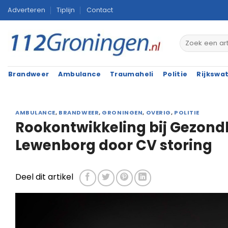
Ga
Adverteren
Tiplijn
Contact
naar
inhoud
Brandweer
Ambulance
Traumaheli
Politie
Rijkswa
AMBULANCE
,
BRANDWEER
,
GRONINGEN
,
OVERIG
,
POLITIE
Rookontwikkeling bij Gezon
Lewenborg door CV storing
Deel dit artikel