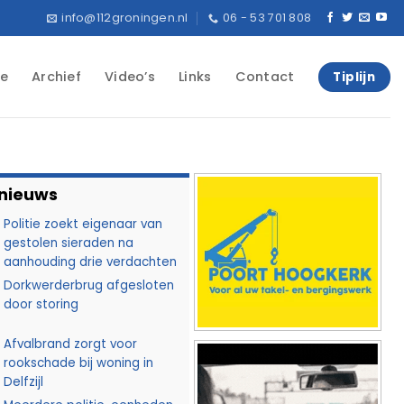
info@112groningen.nl
06 - 53 701 808
e
Archief
Video’s
Links
Contact
Tiplijn
 nieuws
Politie zoekt eigenaar van
gestolen sieraden na
aanhouding drie verdachten
Dorkwerderbrug afgesloten
door storing
Afvalbrand zorgt voor
rookschade bij woning in
Delfzijl