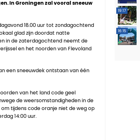
gen. In Groningen zal vooral sneeuw
19:17
jdagavond 18.00 uur tot zondagochtend
16:15
lokaal glad zijn doordat natte
 en in de zaterdagochtend neemt de
verijssel en het noorden van Flevoland
 kan een sneeuwdek ontstaan van één
 noorden van het land code geel
 vanwege de weersomstandigheden in de
 om tijdens code oranje niet de weg op
rdag 14:00 uur.