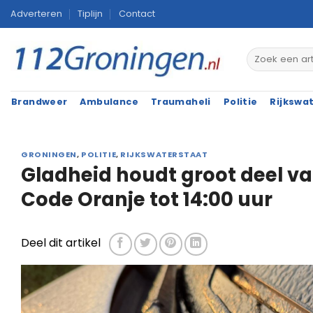
Ga
Adverteren
Tiplijn
Contact
naar
inhoud
Brandweer
Ambulance
Traumaheli
Politie
Rijkswa
GRONINGEN
,
POLITIE
,
RIJKSWATERSTAAT
Gladheid houdt groot deel v
Code Oranje tot 14:00 uur
Deel dit artikel