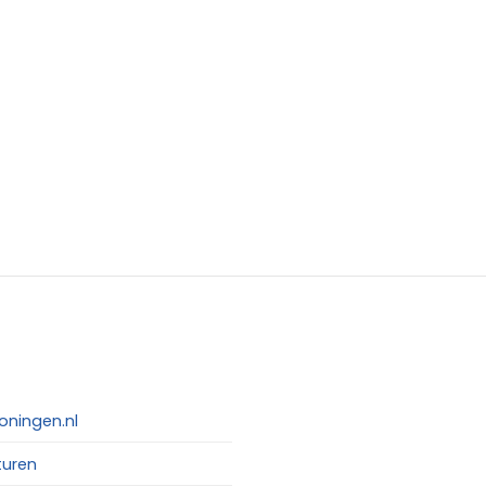
oningen.nl
turen