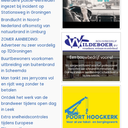
Meerdere politie-eenheden
ingezet bij incident op
Stationsweg in Groningen
Brandlucht in Noord-
Nederland afkomstig van
natuurbrand in Limburg
ZOMER AANBIEDING:
Adverteer nu zeer voordelig
op 112Groningen
Buurtbewoners voorkomen
uitbreiding van buitenbrand
in Scheemda
Man tankt zes jerrycans vol
en rijdt weg zonder te
betalen
Ontdek het werk van de
brandweer tijdens open dag
in Leek
Extra snelheidscontroles
tijdens Europese