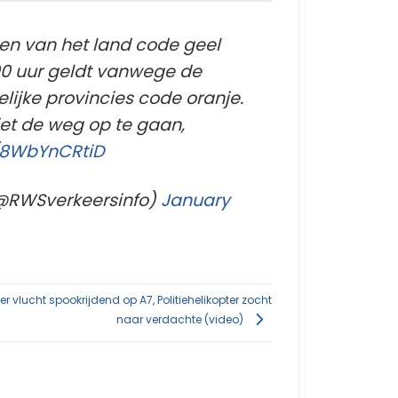
rden van het land code geel
00 uur geldt vanwege de
ijke provincies code oranje.
et de weg op te gaan,
m/8WbYnCRtiD
(@RWSverkeersinfo)
January
r vlucht spookrijdend op A7, Politiehelikopter zocht
naar verdachte (video)