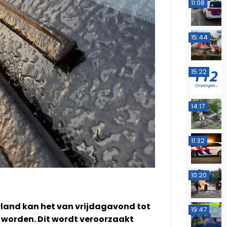
11:08
15:44
15:22
14:17
11:32
10:20
rland kan het van vrijdagavond tot
19:47
 worden. Dit wordt veroorzaakt