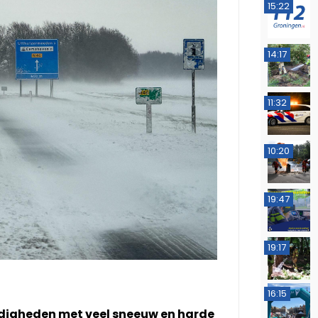
15:22
14:17
11:32
10:20
19:47
19:17
16:15
digheden met veel sneeuw en harde