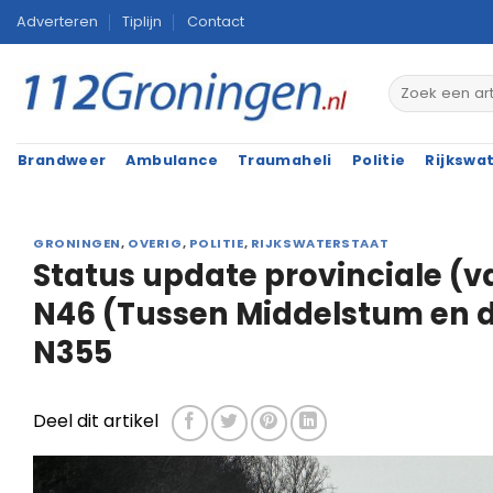
Ga
Adverteren
Tiplijn
Contact
naar
inhoud
Brandweer
Ambulance
Traumaheli
Politie
Rijkswa
GRONINGEN
,
OVERIG
,
POLITIE
,
RIJKSWATERSTAAT
Status update provinciale (v
N46 (Tussen Middelstum en 
N355
Deel dit artikel