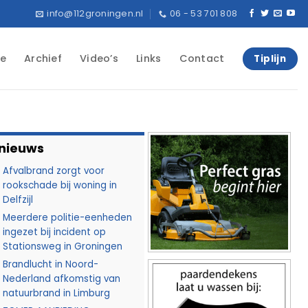
info@112groningen.nl
06 - 53 701 808
e
Archief
Video’s
Links
Contact
Tiplijn
 nieuws
Afvalbrand zorgt voor
rookschade bij woning in
Delfzijl
Meerdere politie-eenheden
ingezet bij incident op
Stationsweg in Groningen
Brandlucht in Noord-
Nederland afkomstig van
natuurbrand in Limburg