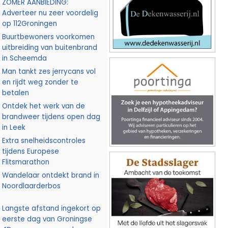
ZOMER AANBIEDING:
Adverteer nu zeer voordelig
op 112Groningen
Buurtbewoners voorkomen
uitbreiding van buitenbrand
in Scheemda
Man tankt zes jerrycans vol
en rijdt weg zonder te
betalen
Ontdek het werk van de
brandweer tijdens open dag
in Leek
Extra snelheidscontroles
tijdens Europese
Flitsmarathon
Wandelaar ontdekt brand in
Noordlaarderbos
Langste afstand ingekort op
eerste dag van Groningse