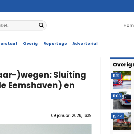
Hom
terstaat
Overig
Reportage
Advertorial
Overig
aar-)wegen: Sluiting
11:15
de Eemshaven) en
11:08
09 januari 2026, 16:19
15:44