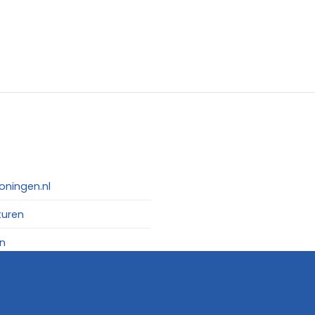
oningen.nl
turen
n