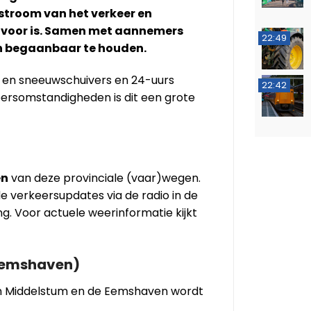
rstroom van het verkeer en
k voor is. Samen met aannemers
22:49
en begaanbaar te houden.
s en sneeuwschuivers en 24-uurs
22:42
eersomstandigheden is dit een grote
en
van deze provinciale (vaar)wegen.
e verkeersupdates via de radio in de
g. Voor actuele weerinformatie kijkt
 Eemshaven)
 Middelstum en de Eemshaven wordt