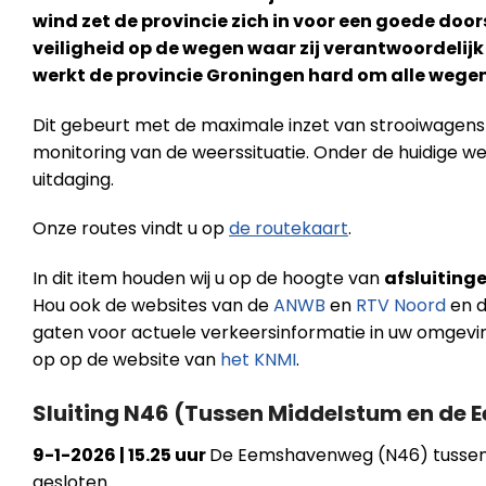
wind zet de provincie zich in voor een goede doo
veiligheid op de wegen waar zij verantwoordelij
werkt de provincie Groningen hard om alle weg
Dit gebeurt met de maximale inzet van strooiwagen
monitoring van de weerssituatie. Onder de huidige w
uitdaging.
Onze routes vindt u op
de routekaart
.
In dit item houden wij u op de hoogte van
afsluiting
Hou ook de websites van de
ANWB
en
RTV Noord
en d
gaten voor actuele verkeersinformatie in uw omgevin
op op de website van
het KNMI
.
Sluiting N46 (Tussen Middelstum en de
9-1-2026 | 15.25 uur
De Eemshavenweg (N46) tussen
gesloten.