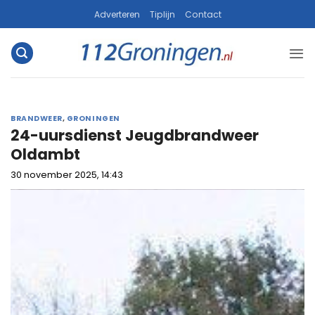
Ga
Adverteren
Tiplijn
Contact
naar
inhoud
BRANDWEER
,
GRONINGEN
24-uursdienst Jeugdbrandweer
Oldambt
30 november 2025, 14:43