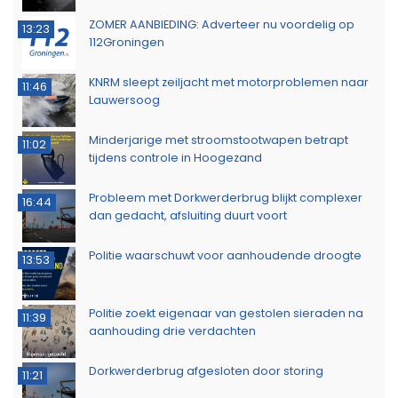
ZOMER AANBIEDING: Adverteer nu voordelig op
13:23
112Groningen
KNRM sleept zeiljacht met motorproblemen naar
11:46
Lauwersoog
Minderjarige met stroomstootwapen betrapt
11:02
tijdens controle in Hoogezand
Probleem met Dorkwerderbrug blijkt complexer
16:44
dan gedacht, afsluiting duurt voort
Politie waarschuwt voor aanhoudende droogte
13:53
Politie zoekt eigenaar van gestolen sieraden na
11:39
aanhouding drie verdachten
Dorkwerderbrug afgesloten door storing
11:21