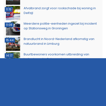
Afvalbrand zorgt voor rookschade bij woning in
11:15
Delfzijl
Meerdere politie-eenheden ingezet bij incident
11:08
op Stationsweg in Groningen
Brandlucht in Noord-Nederland afkomstig van
15:44
natuurbrand in Limburg
Buurtbewoners voorkomen uitbreiding van
14:17
buitenbrand in Scheemda