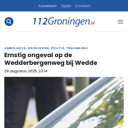
Ga
Adverteren
Tiplijn
Contact
naar
inhoud
AMBULANCE
,
GRONINGEN
,
POLITIE
,
TRAUMAHELI
Ernstig ongeval op de
Wedderbergenweg bij Wedde
29 augustus 2025, 23:14