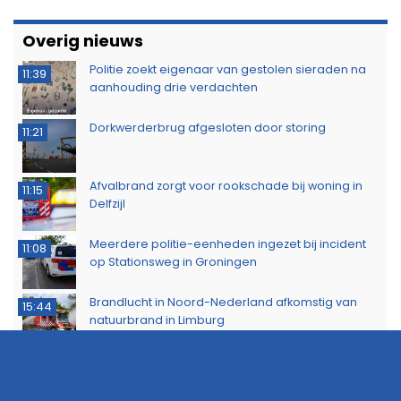
Overig nieuws
Politie zoekt eigenaar van gestolen sieraden na
11:39
aanhouding drie verdachten
Dorkwerderbrug afgesloten door storing
11:21
Afvalbrand zorgt voor rookschade bij woning in
11:15
Delfzijl
Meerdere politie-eenheden ingezet bij incident
11:08
op Stationsweg in Groningen
Brandlucht in Noord-Nederland afkomstig van
15:44
natuurbrand in Limburg
ZOMER AANBIEDING: Adverteer nu zeer voordelig
15:22
op 112Groningen