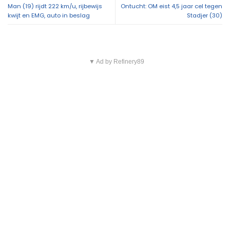
Man (19) rijdt 222 km/u, rijbewijs
Ontucht: OM eist 4,5 jaar cel tegen
kwijt en EMG, auto in beslag
Stadjer (30)
▼ Ad by Refinery89