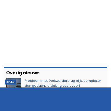
Overig nieuws
Probleem met Dorkwerderbrug blijkt complexer
16:44
dan gedacht, afsluiting duurt voort
ZOMER AANBIEDING: Adverteer nu zeer voordelig
14:23
op 112Groningen