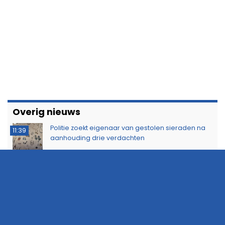
Overig nieuws
Politie zoekt eigenaar van gestolen sieraden na
11:39
aanhouding drie verdachten
Dorkwerderbrug afgesloten door storing
11:21
Afvalbrand zorgt voor rookschade bij woning in
11:15
Delfzijl