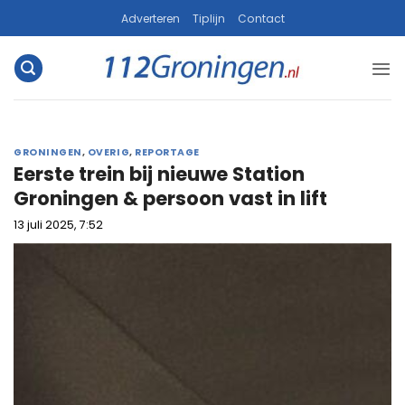
Ga
Adverteren
Tiplijn
Contact
naar
inhoud
GRONINGEN
,
OVERIG
,
REPORTAGE
Eerste trein bij nieuwe Station
Groningen & persoon vast in lift
13 juli 2025, 7:52