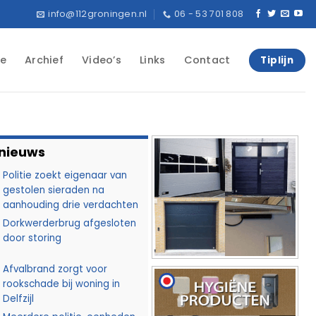
info@112groningen.nl
06 - 53 701 808
e
Archief
Video’s
Links
Contact
Tiplijn
 nieuws
Politie zoekt eigenaar van
gestolen sieraden na
aanhouding drie verdachten
Dorkwerderbrug afgesloten
door storing
Afvalbrand zorgt voor
rookschade bij woning in
Delfzijl