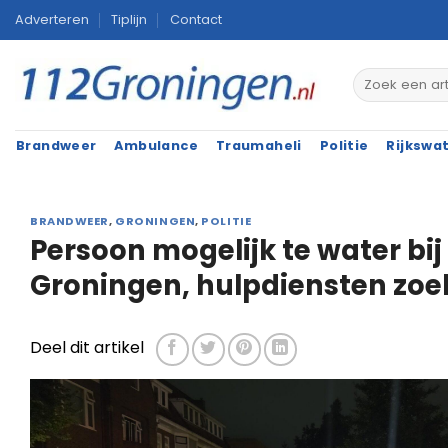
Ga
Adverteren
Tiplijn
Contact
naar
inhoud
Brandweer
Ambulance
Traumaheli
Politie
Rijkswa
BRANDWEER
,
GRONINGEN
,
POLITIE
Persoon mogelijk te water bij
Groningen, hulpdiensten zo
Deel dit artikel