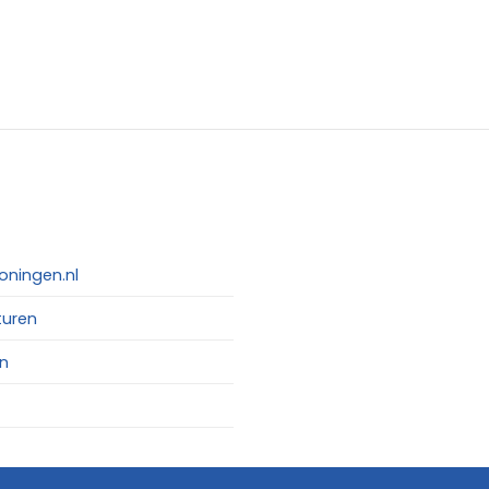
oningen.nl
turen
n