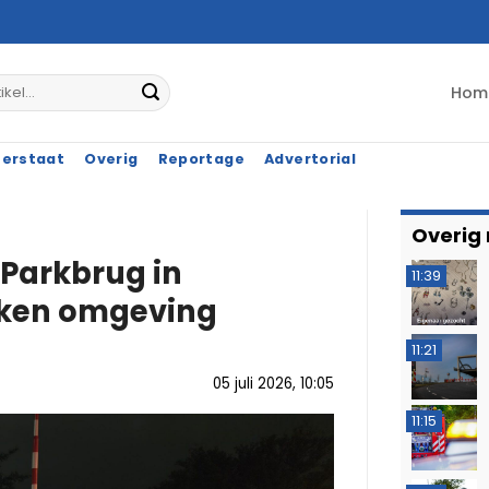
Hom
terstaat
Overig
Reportage
Advertorial
Overig
 Parkbrug in
11:39
eken omgeving
11:21
05 juli 2026, 10:05
11:15