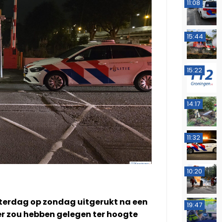
11:08
15:44
15:22
14:17
11:32
10:20
aterdag op zondag uitgerukt na een
19:47
er zou hebben gelegen ter hoogte