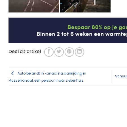
Deel dit artikel
Auto belandt in kanaal na aanrijding in
Schuur
Musselkanaal, één persoon naar ziekenhuis