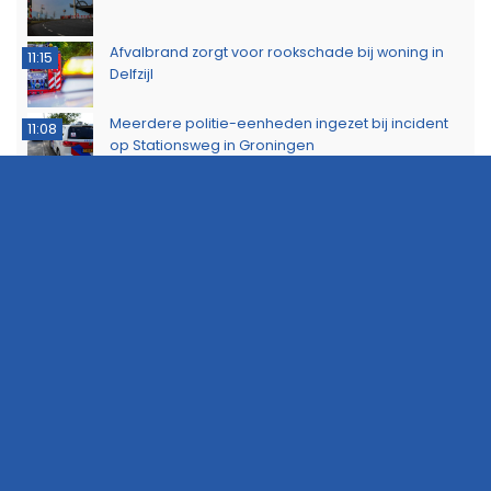
Afvalbrand zorgt voor rookschade bij woning in
11:15
Delfzijl
Meerdere politie-eenheden ingezet bij incident
11:08
op Stationsweg in Groningen
Brandlucht in Noord-Nederland afkomstig van
15:44
natuurbrand in Limburg
ZOMER AANBIEDING: Adverteer nu zeer voordelig
15:22
op 112Groningen
Buurtbewoners voorkomen uitbreiding van
14:17
buitenbrand in Scheemda
Man tankt zes jerrycans vol en rijdt weg zonder te
11:32
betalen
Ontdek het werk van de brandweer tijdens open
10:20