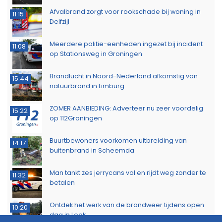
Afvalbrand zorgt voor rookschade bij woning in
11:15
Delfzijl
Meerdere politie-eenheden ingezet bij incident
11:08
op Stationsweg in Groningen
Brandlucht in Noord-Nederland afkomstig van
15:44
natuurbrand in Limburg
ZOMER AANBIEDING: Adverteer nu zeer voordelig
15:22
op 112Groningen
Buurtbewoners voorkomen uitbreiding van
14:17
buitenbrand in Scheemda
Man tankt zes jerrycans vol en rijdt weg zonder te
11:32
betalen
Ontdek het werk van de brandweer tijdens open
10:20
dag in Leek