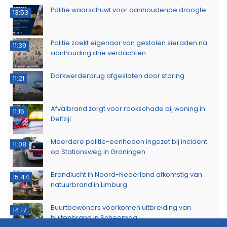
Politie waarschuwt voor aanhoudende droogte
13:53
Politie zoekt eigenaar van gestolen sieraden na
11:39
aanhouding drie verdachten
Dorkwerderbrug afgesloten door storing
11:21
Afvalbrand zorgt voor rookschade bij woning in
11:15
Delfzijl
Meerdere politie-eenheden ingezet bij incident
11:08
op Stationsweg in Groningen
Brandlucht in Noord-Nederland afkomstig van
15:44
natuurbrand in Limburg
Buurtbewoners voorkomen uitbreiding van
14:17
buitenbrand in Scheemda