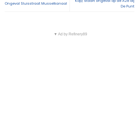
Kop/ staart ongeval op de A28 bij
Ongeval Sluisstraat Musselkanaal
De Punt
▼ Ad by Refinery89