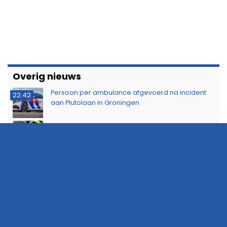
Overig nieuws
Persoon per ambulance afgevoerd na incident
22:42
aan Plutolaan in Groningen
Scooterrijder geschept bij supermarkt in
22:33
Eelderwolde
Politie zoekt getuigen van inbraak aan Parkweg
15:40
ZOMER AANBIEDING: Adverteer nu voordelig op
13:23
112Groningen
KNRM sleept zeiljacht met motorproblemen naar
11:46