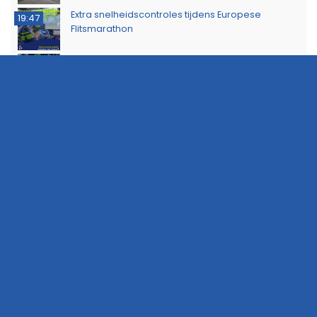
Extra snelheidscontroles tijdens Europese
19:47
Flitsmarathon
Wandelaar ontdekt brand in Noordlaarderbos
19:17
Langste afstand ingekort op eerste dag van
16:15
Groningse 4Daagse vanwege de warmte
Boeren voeren actie tegen stikstofplannen op
22:49
viaduct A7 bij Hoogkerk
Brandalarm door toiletroker legt treinverkeer
22:42
tussen Groningen en Zwolle kort stil