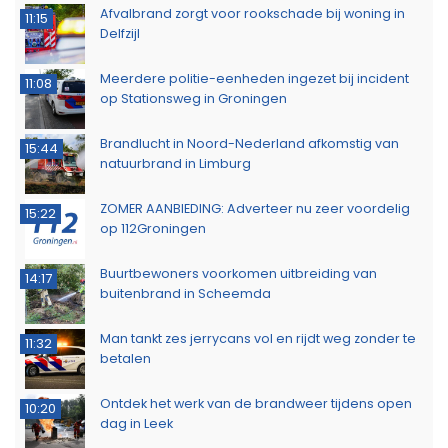
Afvalbrand zorgt voor rookschade bij woning in
11:15
Delfzijl
Meerdere politie-eenheden ingezet bij incident
11:08
op Stationsweg in Groningen
Brandlucht in Noord-Nederland afkomstig van
15:44
natuurbrand in Limburg
ZOMER AANBIEDING: Adverteer nu zeer voordelig
15:22
op 112Groningen
Buurtbewoners voorkomen uitbreiding van
14:17
buitenbrand in Scheemda
Man tankt zes jerrycans vol en rijdt weg zonder te
11:32
betalen
Ontdek het werk van de brandweer tijdens open
10:20
dag in Leek