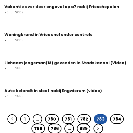
Vakantie over door ongeval op a7 nabij Frieschepalen
26 juli 2009
Woningbrand in Vries snel onder controle
25 juli 2009
Lichaam jongeman(18) gevonden in Stadskanaal (Video)
25 juli 2009
Auto belandt in sloot nabij Engwierum (video)
25 juli 2009
1
…
780
781
782
783
784
785
786
…
889