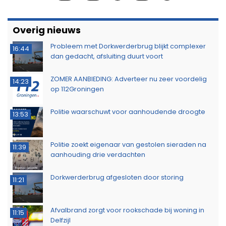
Overig nieuws
Probleem met Dorkwerderbrug blijkt complexer
16:44
dan gedacht, afsluiting duurt voort
ZOMER AANBIEDING: Adverteer nu zeer voordelig
14:23
op 112Groningen
Politie waarschuwt voor aanhoudende droogte
13:53
Politie zoekt eigenaar van gestolen sieraden na
11:39
aanhouding drie verdachten
Dorkwerderbrug afgesloten door storing
11:21
Afvalbrand zorgt voor rookschade bij woning in
11:15
Delfzijl