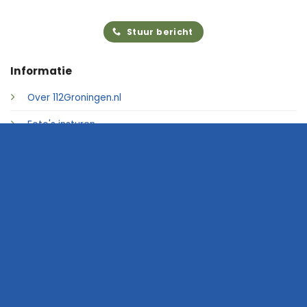
Stuur bericht
Informatie
Over 112Groningen.nl
Foto's insturen
Adverteren
Contact
© 2026 • 112Groningen.nl