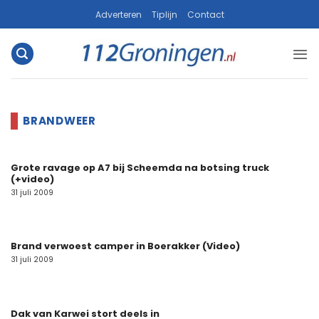
Ga
Adverteren
Tiplijn
Contact
naar
inhoud
Grote ravage op A7 bij Scheemda na botsing truck
(+video)
31 juli 2009
Brand verwoest camper in Boerakker (Video)
31 juli 2009
Dak van Karwei stort deels in