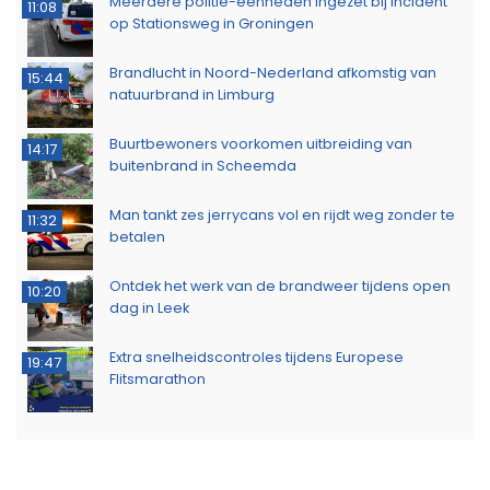
Meerdere politie-eenheden ingezet bij incident
11:08
op Stationsweg in Groningen
Brandlucht in Noord-Nederland afkomstig van
15:44
natuurbrand in Limburg
Buurtbewoners voorkomen uitbreiding van
14:17
buitenbrand in Scheemda
Man tankt zes jerrycans vol en rijdt weg zonder te
11:32
betalen
Ontdek het werk van de brandweer tijdens open
10:20
dag in Leek
Extra snelheidscontroles tijdens Europese
19:47
Flitsmarathon