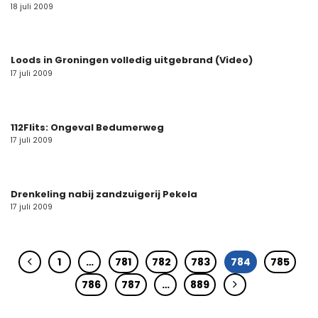
18 juli 2009
Loods in Groningen volledig uitgebrand (Video)
17 juli 2009
112Flits: Ongeval Bedumerweg
17 juli 2009
Drenkeling nabij zandzuigerij Pekela
17 juli 2009
1
…
781
782
783
784
785
786
787
…
889