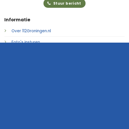
Stuur bericht
Informatie
Over 112Groningen.nl
Foto's insturen
Adverteren
Contact
© 2026 • 112Groningen.nl
Home
Archief
Video's
Links
Contact