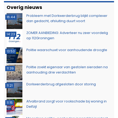
Overig nieuws
Probleem met Dorkwerderbrug blijkt complexer
16:44
dan gedacht, afsluiting duurt voort
ZOMER AANBIEDING: Adverteer nu zeer voordelig
14:23
op 112Groningen
Politie waarschuwt voor aanhoudende droogte
13:53
Politie zoekt eigenaar van gestolen sieraden na
11:39
aanhouding drie verdachten
Dorkwerderbrug afgesloten door storing
11:21
Afvalbrand zorgt voor rookschade bij woning in
11:15
Delfzijl