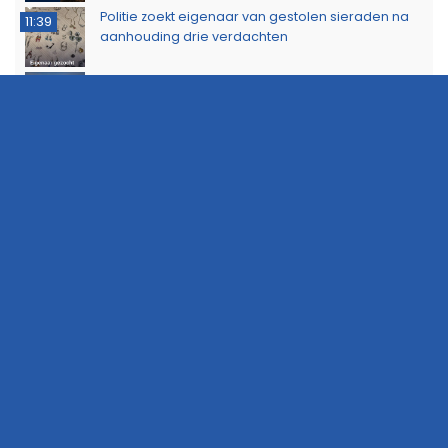
Politie zoekt eigenaar van gestolen sieraden na
11:39
aanhouding drie verdachten
Dorkwerderbrug afgesloten door storing
11:21
Afvalbrand zorgt voor rookschade bij woning in
11:15
Delfzijl
Meerdere politie-eenheden ingezet bij incident
11:08
op Stationsweg in Groningen
Brandlucht in Noord-Nederland afkomstig van
15:44
natuurbrand in Limburg