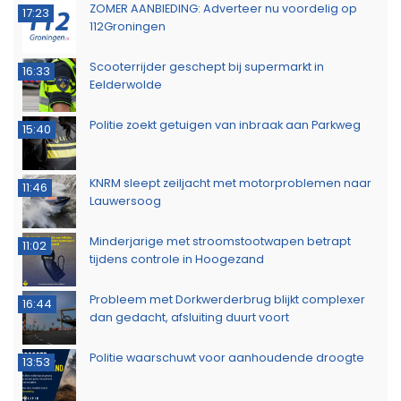
ZOMER AANBIEDING: Adverteer nu voordelig op
17:23
112Groningen
Scooterrijder geschept bij supermarkt in
16:33
Eelderwolde
Politie zoekt getuigen van inbraak aan Parkweg
15:40
KNRM sleept zeiljacht met motorproblemen naar
11:46
Lauwersoog
Minderjarige met stroomstootwapen betrapt
11:02
tijdens controle in Hoogezand
Probleem met Dorkwerderbrug blijkt complexer
16:44
dan gedacht, afsluiting duurt voort
Politie waarschuwt voor aanhoudende droogte
13:53