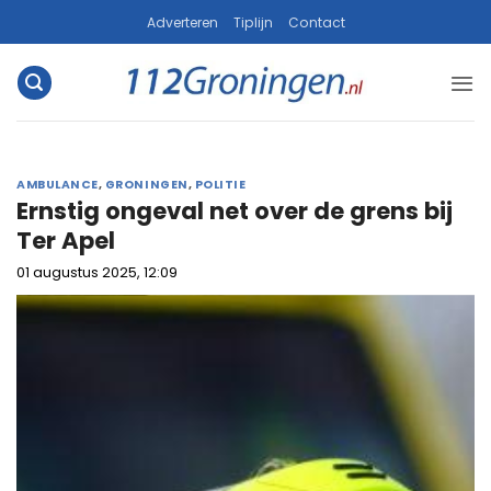
Ga
Adverteren
Tiplijn
Contact
naar
inhoud
AMBULANCE
,
GRONINGEN
,
POLITIE
Ernstig ongeval net over de grens bij
Ter Apel
01 augustus 2025, 12:09