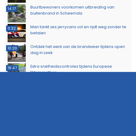
Buurtbewoners voorkomen uitbreiding van
14:17
buitenbrand in Scheemda
Man tankt zes jerrycans vol en rijdt weg zonder te
11:32
betalen
Ontdek het werk van de brandweer tijdens open
10:20
dag in Leek
Extra snelheidscontroles tijdens Europese
19:47
Flitsmarathon