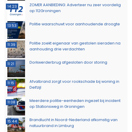
ZOMER AANBIEDING: Adverteer nu zeer voordelig
14:23
op 112Groningen
Politie waarschuwt voor aanhoudende droogte
13:53
Politie zoekt eigenaar van gestolen sieraden na
11:39
aanhouding drie verdachten
Dorkwerderbrug afgesloten door storing
11:21
Afvalbrand zorgt voor rookschade bij woning in
11:15
Delfzijl
Meerdere politie-eenheden ingezet bij incident
11:08
op Stationsweg in Groningen
Brandlucht in Noord-Nederland afkomstig van
15:44
natuurbrand in Limburg