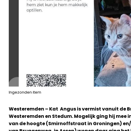
Ingezonden item
Westeremden – Kat Angus is vermist vanuit de 
Westeremden en Stedum. Mogelijk ging hij mee in 
van de hoogte (Smirnoffstraat in Groningen) en/ 
van Bruggenweg, in Assen) wonen daar ging het 