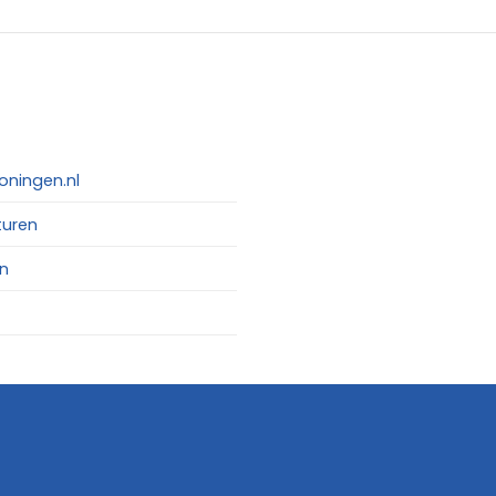
oningen.nl
turen
n