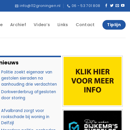
info@112groningen.nl
06 - 53 701 808
e
Archief
Video’s
Links
Contact
Tiplijn
 nieuws
Politie zoekt eigenaar van
gestolen sieraden na
aanhouding drie verdachten
Dorkwerderbrug afgesloten
door storing
Afvalbrand zorgt voor
rookschade bij woning in
Delfzijl