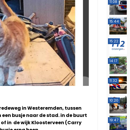
11:08
15:44
15:22
14:17
11:32
10:20
Bredeweg in Westeremden, tussen
een busje naar de stad. in de buurt
19:47
of in de wijk Kloosterveen (Carry
busje erna heen.