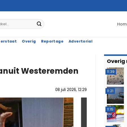
Hom
terstaat
Overig
Reportage
Advertorial
Overig
vanuit Westeremden
11:39
08 juli 2026, 12:29
11:21
11:15