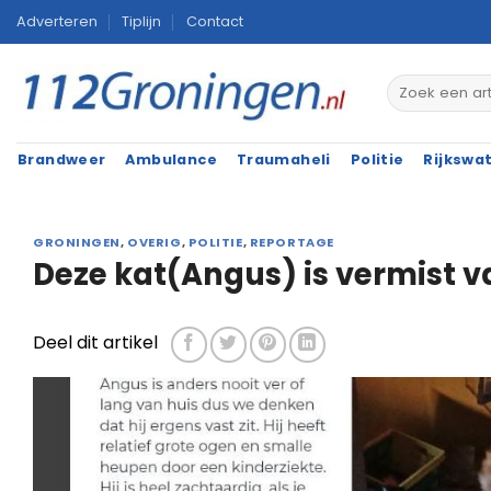
Ga
Adverteren
Tiplijn
Contact
naar
inhoud
Brandweer
Ambulance
Traumaheli
Politie
Rijkswa
GRONINGEN
,
OVERIG
,
POLITIE
,
REPORTAGE
Deze kat(Angus) is vermist 
Deel dit artikel