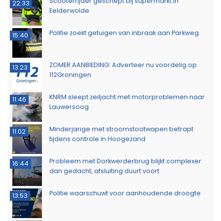
Scooterrijder geschept bij supermarkt in
22:33
Eelderwolde
Politie zoekt getuigen van inbraak aan Parkweg
15:40
ZOMER AANBIEDING: Adverteer nu voordelig op
13:23
112Groningen
KNRM sleept zeiljacht met motorproblemen naar
11:46
Lauwersoog
Minderjarige met stroomstootwapen betrapt
11:02
tijdens controle in Hoogezand
Probleem met Dorkwerderbrug blijkt complexer
16:44
dan gedacht, afsluiting duurt voort
Politie waarschuwt voor aanhoudende droogte
13:53