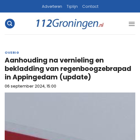
Ga
Adverteren
Tiplijn
Contact
naar
inhoud
OVERIG
Aanhouding na vernieling en
bekladding van regenboogzebrapad
in Appingedam (update)
06 september 2024, 15:00