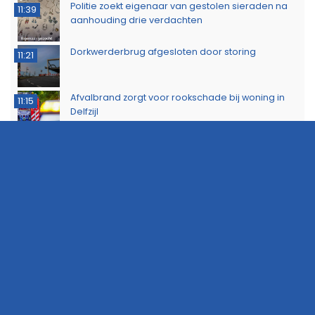
Politie zoekt eigenaar van gestolen sieraden na
11:39
aanhouding drie verdachten
Dorkwerderbrug afgesloten door storing
11:21
Afvalbrand zorgt voor rookschade bij woning in
11:15
Delfzijl
Meerdere politie-eenheden ingezet bij incident
11:08
op Stationsweg in Groningen
Brandlucht in Noord-Nederland afkomstig van
15:44
natuurbrand in Limburg