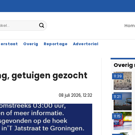
Hom
terstaat
Overig
Reportage
Advertorial
Overig
g, getuigen gezocht
11:39
08 juli 2026, 12:32
11:21
11:15