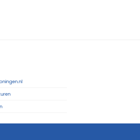
oningen.nl
turen
n