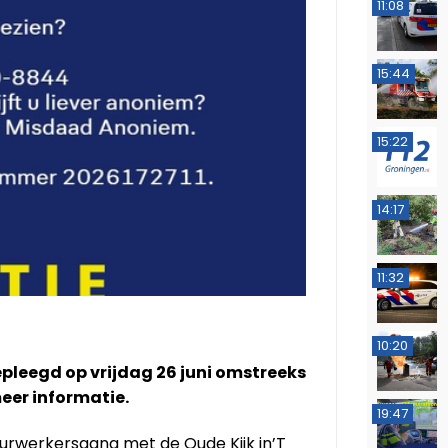
11:08
15:44
15:22
14:17
11:32
10:20
pleegd op vrijdag 26 juni omstreeks
meer informatie.
19:47
urwerkersgang met de Oude Kijk in’T