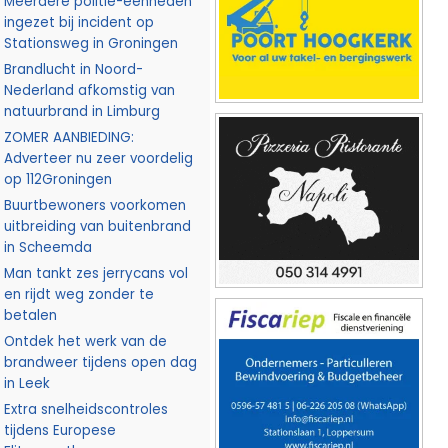
Meerdere politie-eenheden
ingezet bij incident op
Stationsweg in Groningen
Brandlucht in Noord-
Nederland afkomstig van
natuurbrand in Limburg
ZOMER AANBIEDING:
Adverteer nu zeer voordelig
op 112Groningen
Buurtbewoners voorkomen
uitbreiding van buitenbrand
in Scheemda
Man tankt zes jerrycans vol
en rijdt weg zonder te
betalen
Ontdek het werk van de
brandweer tijdens open dag
in Leek
Extra snelheidscontroles
tijdens Europese