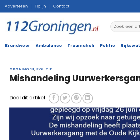
Ga
Adverteren
Tiplijn
Contact
naar
inhoud
Brandweer
Ambulance
Traumaheli
Politie
Rijkswa
GRONINGEN
,
POLITIE
Mishandeling Uurwerkersgan
Deel dit artikel