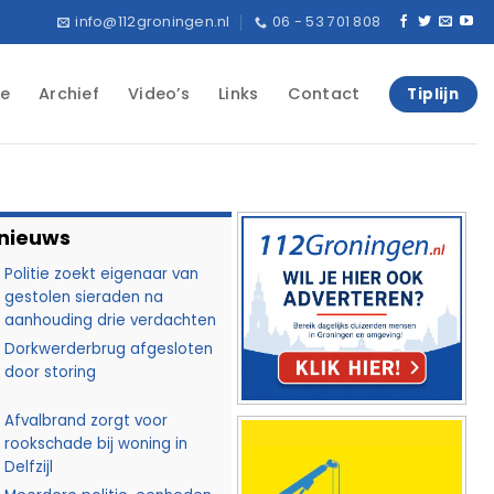
info@112groningen.nl
06 - 53 701 808
e
Archief
Video’s
Links
Contact
Tiplijn
 nieuws
Politie zoekt eigenaar van
gestolen sieraden na
aanhouding drie verdachten
Dorkwerderbrug afgesloten
door storing
Afvalbrand zorgt voor
rookschade bij woning in
Delfzijl