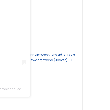
Ernstig ongeval Bornholmstraat, jongen(18) raakt
zwaargewond (update)
Een bericht gedeeld door Politie Groningen Centrum (@politie_groningen_centrum)