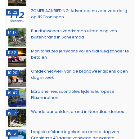
ZOMER AANBIEDING: Adverteer nu zeer voordelig
15:22
op 112Groningen
Buurtbewoners voorkomen uitbreiding van
14:17
buitenbrand in Scheemda
Man tankt zes jerrycans vol en rijdt weg zonder te
11:32
betalen
Ontdek het werk van de brandweer tijdens open
10:20
dag in Leek
Extra snelheidscontroles tijdens Europese
19:47
Flitsmarathon
Wandelaar ontdekt brand in Noordlaarderbos
19:17
Langste afstand ingekort op eerste dag van
16:15
Groningse 4Daagse vanwege de warmte