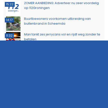
ZOMER AANBIEDING: Adverteer nu zeer voordelig
15:22
op 112Groningen
Buurtbewoners voorkomen uitbreiding van
14:17
buitenbrand in Scheemda
Man tankt zes jerrycans vol en rijdt weg zonder te
11:32
betalen
Ontdek het werk van de brandweer tijdens open
10:20
dag in Leek
Extra snelheidscontroles tijdens Europese
19:47
Flitsmarathon
Wandelaar ontdekt brand in Noordlaarderbos
19:17
Langste afstand ingekort op eerste dag van
16:15
Groningse 4Daagse vanwege de warmte