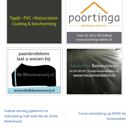
Fietser ernstig gewond na
Forse aanrijding op N366 bij
aanrijding met auto bij de Grote
Onstwedde
Beerstraat