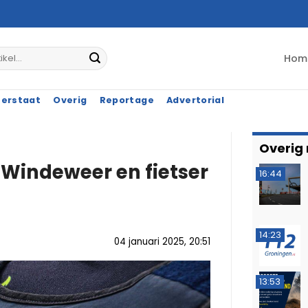
Hom
terstaat
Overig
Reportage
Advertorial
Overig
l-Windeweer en fietser
16:44
14:23
04 januari 2025, 20:51
13:53