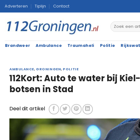
Ga
Adverteren
Tiplijn
Contact
naar
inhoud
Brandweer
Ambulance
Traumaheli
Politie
Rijkswa
AMBULANCE
,
GRONINGEN
,
POLITIE
112Kort: Auto te water bij Kie
botsen in Stad
Deel dit artikel