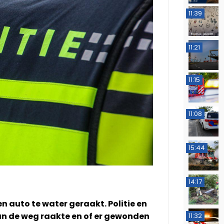
11:39
11:21
11:15
11:08
15:44
14:17
n auto te water geraakt. Politie en
an de weg raakte en of er gewonden
11:32