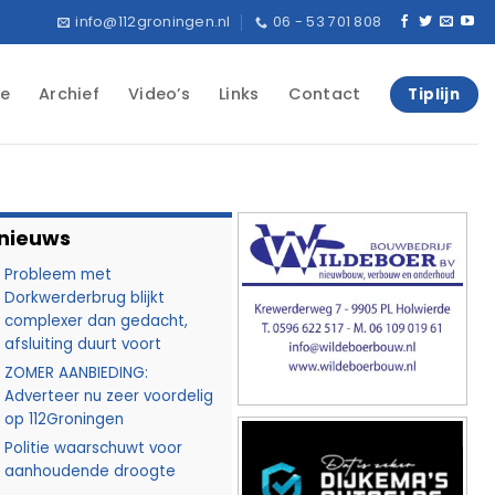
info@112groningen.nl
06 - 53 701 808
e
Archief
Video’s
Links
Contact
Tiplijn
 nieuws
Probleem met
Dorkwerderbrug blijkt
complexer dan gedacht,
afsluiting duurt voort
ZOMER AANBIEDING:
Adverteer nu zeer voordelig
op 112Groningen
Politie waarschuwt voor
aanhoudende droogte