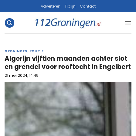
Ga
Adverteren
Tiplijn
Contact
naar
inhoud
GRONINGEN
,
POLITIE
Algerijn vijftien maanden achter slot
en grendel voor rooftocht in Engelbert
21 mei 2024, 14:49