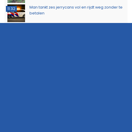
Man tankt zes jerrycans vol en rijdt weg zonder te
11:32
betalen
Ontdek het werk van de brandweer tijdens open
10:20
dag in Leek
Extra snelheidscontroles tijdens Europese
19:47
Flitsmarathon
Wandelaar ontdekt brand in Noordlaarderbos
19:17
Langste afstand ingekort op eerste dag van
16:15
Groningse 4Daagse vanwege de warmte
Boeren voeren actie tegen stikstofplannen op
22:49
viaduct A7 bij Hoogkerk
Brandalarm door toiletroker legt treinverkeer
22:42
tussen Groningen en Zwolle kort stil