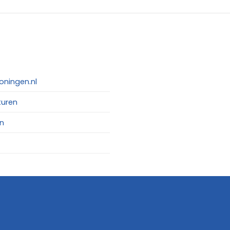
oningen.nl
turen
n