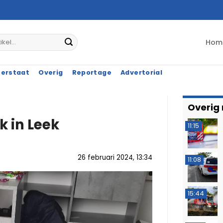
Hom
terstaat
Overig
Reportage
Advertorial
Overig
 in Leek
11:15
26 februari 2024, 13:34
11:08
15:44