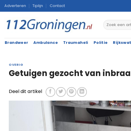
Ga
Adverteren
Tiplijn
Contact
naar
inhoud
Brandweer
Ambulance
Traumaheli
Politie
Rijkswa
OVERIG
Getuigen gezocht van inbraak
Deel dit artikel