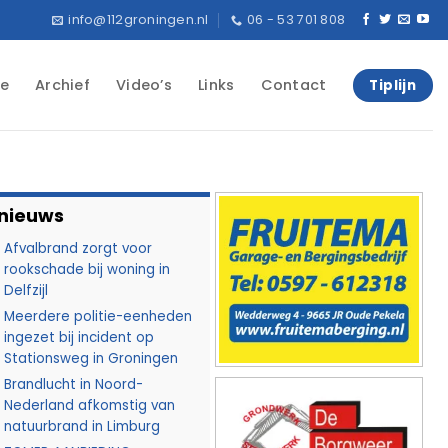
info@112groningen.nl
06 - 53 701 808
e
Archief
Video’s
Links
Contact
Tiplijn
 nieuws
Afvalbrand zorgt voor
rookschade bij woning in
Delfzijl
Meerdere politie-eenheden
ingezet bij incident op
Stationsweg in Groningen
Brandlucht in Noord-
Nederland afkomstig van
natuurbrand in Limburg