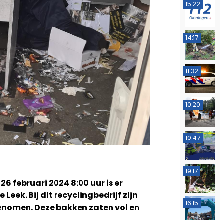
15:22
14:17
11:32
10:20
19:47
19:17
6 februari 2024 8:00 uur is er
Leek. Bij dit recyclingbedrijf zijn
16:15
omen. Deze bakken zaten vol en