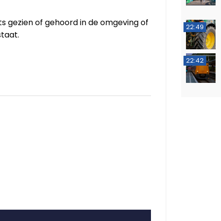
ts gezien of gehoord in de omgeving of
22:49
taat.
22:42