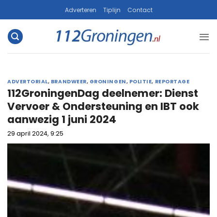
Ga
Adverteren
Tiplijn
Contact
naar
inhoud
ADVERTORIAL
,
BRANDWEER
,
GRONINGEN
,
POLITIE
,
REPORTAGE
112GroningenDag deelnemer: Dienst
Vervoer & Ondersteuning en IBT ook
aanwezig 1 juni 2024
29 april 2024, 9:25