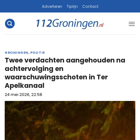
Ga
Adverteren
Tiplijn
Contact
naar
inhoud
GRONINGEN
,
POLITIE
Twee verdachten aangehouden na
achtervolging en
waarschuwingsschoten in Ter
Apelkanaal
24 mei 2026, 22:58