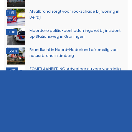
Afvalbrand zorgt voor rookschade bij woning in
11:15
Delfzijl
Meerdere politie-eenheden ingezet bij incident
11:08
op Stationsweg in Groningen
Brandlucht in Noord-Nederland afkomstig van
15:44
natuurbrand in Limburg
ZOMER AANBIEDING: Adverteer nu zeer voordelig
15:22
op 112Groningen
Buurtbewoners voorkomen uitbreiding van
14:17
buitenbrand in Scheemda
Man tankt zes jerrycans vol en rijdt weg zonder te
11:32
betalen
Ontdek het werk van de brandweer tijdens open
10:20