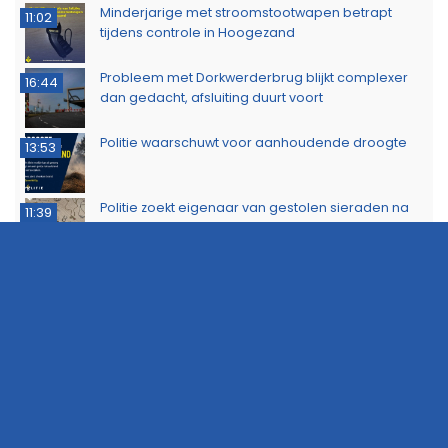
Minderjarige met stroomstootwapen betrapt
11:02
tijdens controle in Hoogezand
Probleem met Dorkwerderbrug blijkt complexer
16:44
dan gedacht, afsluiting duurt voort
Politie waarschuwt voor aanhoudende droogte
13:53
Politie zoekt eigenaar van gestolen sieraden na
11:39
aanhouding drie verdachten
Dorkwerderbrug afgesloten door storing
11:21
Afvalbrand zorgt voor rookschade bij woning in
11:15
Delfzijl
Meerdere politie-eenheden ingezet bij incident
11:08
op Stationsweg in Groningen