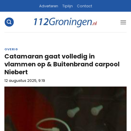
Ga
Adverteren
Tiplijn
Contact
naar
inhoud
OVERIG
Catamaran gaat volledig in
vlammen op & Buitenbrand carpool
Niebert
12 augustus 2025, 9:19