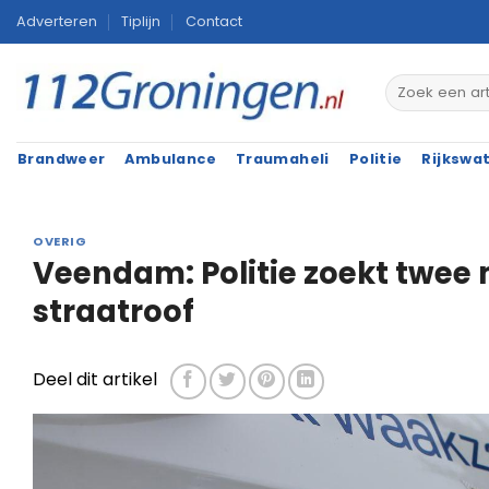
Ga
Adverteren
Tiplijn
Contact
naar
inhoud
Brandweer
Ambulance
Traumaheli
Politie
Rijkswa
OVERIG
Veendam: Politie zoekt twe
straatroof
Deel dit artikel