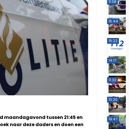
11:08
15:44
15:22
14:17
11:32
10:20
nd maandagavond tussen 21:45 en
19:47
p zoek naar deze daders en doen een