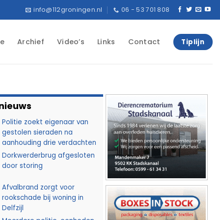
info@112groningen.nl
06 - 53 701 808
e
Archief
Video’s
Links
Contact
Tiplijn
 nieuws
Politie zoekt eigenaar van
gestolen sieraden na
aanhouding drie verdachten
Dorkwerderbrug afgesloten
door storing
Afvalbrand zorgt voor
rookschade bij woning in
Delfzijl