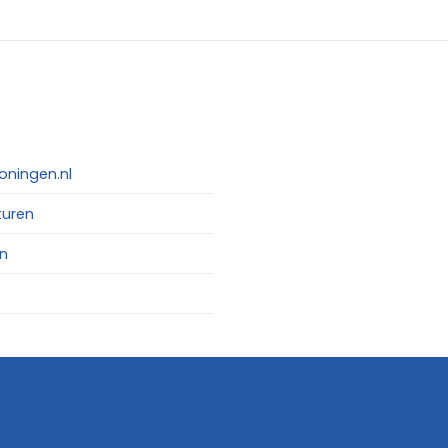
oningen.nl
turen
n