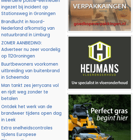
Meerdere politie-eenheden
ingezet bij incident op
Stationsweg in Groningen
Brandlucht in Noord-
Nederland afkomstig van
natuurbrand in Limburg
ZOMER AANBIEDING:
Adverteer nu zeer voordelig
op 112Groningen
Buurtbewoners voorkomen
uitbreiding van buitenbrand
in Scheemda
Man tankt zes jerrycans vol
en rijdt weg zonder te
betalen
Ontdek het werk van de
brandweer tijdens open dag
in Leek
Extra snelheidscontroles
tijdens Europese