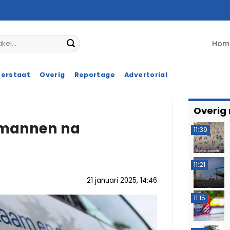
Hom
terstaat
Overig
Reportage
Advertorial
Overig
e mannen na
11:39
11:21
21 januari 2025, 14:46
11:15