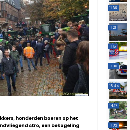
11:39
11:21
11:15
11:08
15:44
14:17
ekkers, honderden boeren op het
ondvliegend stro, een bekogeling
11:32