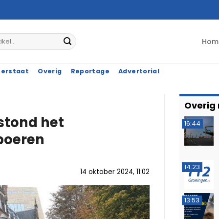
Hom
terstaat
Overig
Reportage
Advertorial
Overig
 stond het
16:44
 boeren
14:23
14 oktober 2024, 11:02
13:53