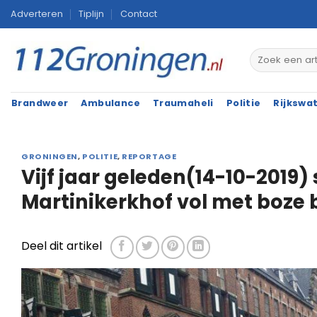
Ga
Adverteren
Tiplijn
Contact
naar
inhoud
Brandweer
Ambulance
Traumaheli
Politie
Rijkswa
GRONINGEN
,
POLITIE
,
REPORTAGE
Vijf jaar geleden(14-10-2019)
Martinikerkhof vol met boze
Deel dit artikel