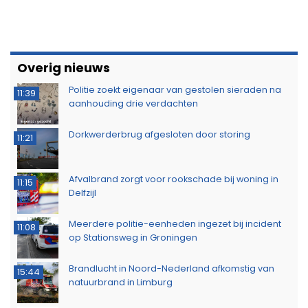
Ontdek het werk van de brandweer tijdens open
10:20
dag in Leek
Extra snelheidscontroles tijdens Europese
19:47
Flitsmarathon
Wandelaar ontdekt brand in Noordlaarderbos
19:17
Langste afstand ingekort op eerste dag van
16:15
Groningse 4Daagse vanwege de warmte