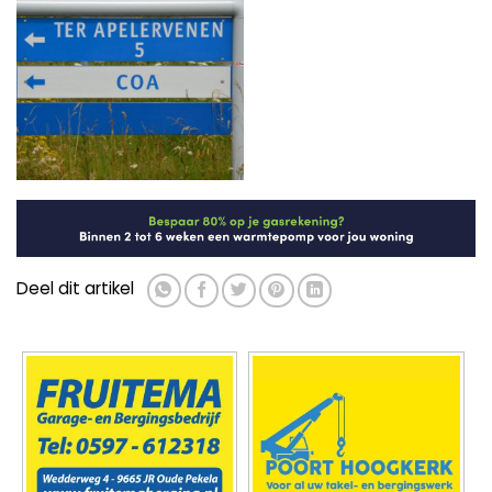
Lekkage in Farmsum bleek palmolie
Ervaar een onvergetelijke
(update)
wandelvakantie in Slovenië
▼ Ad by Refinery89