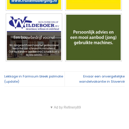
Overig nieuws
Politie zoekt eigenaar van gestolen sieraden na
11:39
aanhouding drie verdachten