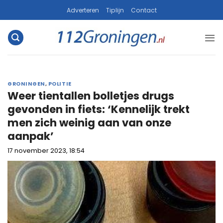
Ga
Adverteren
Tiplijn
Contact
naar
inhoud
GRONINGEN
,
POLITIE
Weer tientallen bolletjes drugs
gevonden in fiets: ‘Kennelijk trekt
men zich weinig aan van onze
aanpak’
17 november 2023, 18:54