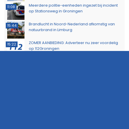
Meerdere politie-eenheden ingezet bij incident
11:08
op Stationsweg in Groningen
Brandlucht in Noord-Nederland afkomstig van
15:44
natuurbrand in Limburg
ZOMER AANBIEDING: Adverteer nu zeer voordelig
15:22
op 112Groningen
Buurtbewoners voorkomen uitbreiding van
14:17
buitenbrand in Scheemda
Man tankt zes jerrycans vol en rijdt weg zonder te
11:32
betalen
Ontdek het werk van de brandweer tijdens open
10:20
dag in Leek
Extra snelheidscontroles tijdens Europese
19:47
Flitsmarathon