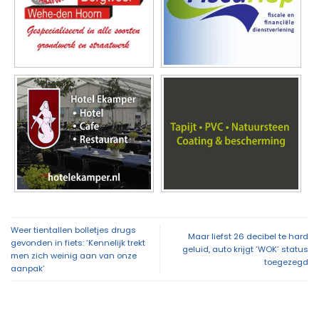
Weer tientallen bolletjes drugs
Maar liefst 26 decibel te hard
gevonden in fiets: ‘Kennelijk trekt
geluid, auto krijgt ‘WOK’ status
men zich weinig aan van onze
toegezegd
aanpak’