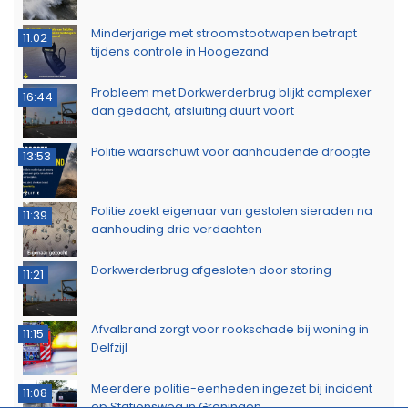
Minderjarige met stroomstootwapen betrapt
11:02
tijdens controle in Hoogezand
Probleem met Dorkwerderbrug blijkt complexer
16:44
dan gedacht, afsluiting duurt voort
Politie waarschuwt voor aanhoudende droogte
13:53
Politie zoekt eigenaar van gestolen sieraden na
11:39
aanhouding drie verdachten
Dorkwerderbrug afgesloten door storing
11:21
Afvalbrand zorgt voor rookschade bij woning in
11:15
Delfzijl
Meerdere politie-eenheden ingezet bij incident
11:08
op Stationsweg in Groningen