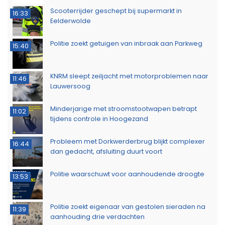
Scooterrijder geschept bij supermarkt in
16:33
Eelderwolde
Politie zoekt getuigen van inbraak aan Parkweg
15:40
KNRM sleept zeiljacht met motorproblemen naar
11:46
Lauwersoog
Minderjarige met stroomstootwapen betrapt
11:02
tijdens controle in Hoogezand
Probleem met Dorkwerderbrug blijkt complexer
16:44
dan gedacht, afsluiting duurt voort
Politie waarschuwt voor aanhoudende droogte
13:53
Politie zoekt eigenaar van gestolen sieraden na
11:39
aanhouding drie verdachten