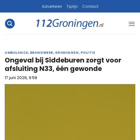
Ga
Adverteren
Tiplijn
Contact
naar
inhoud
AMBULANCE
,
BRANDWEER
,
GRONINGEN
,
POLITIE
Ongeval bij Siddeburen zorgt voor
afsluiting N33, één gewonde
17 juni 2026, 9:59