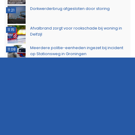
Dorkwerderbrug afgesloten door storing
11:21
Afvalbrand zorgt voor rookschade bij woning in
11:15
Delfzijl
Meerdere politie-eenheden ingezet bij incident
11:08
op Stationsweg in Groningen