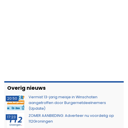
Overig nieuws
Vermist 13-jarig meisje in Winschoten
20:50
aangetroffen door Burgernetdeelnemers
(Update)
ZOMER AANBIEDING: Adverteer nu voordelig op
17:23
112Groningen