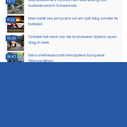
14:17
buitenbrand in Scheemda
Man tankt zes jerrycans vol en rijdt weg zonder te
11:32
betalen
Ontdek het werk van de brandweer tijdens open
10:20
dag in Leek
Extra snelheidscontroles tijdens Europese
19:47
Flitsmarathon