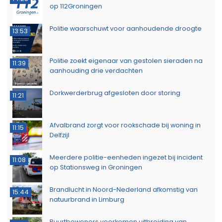
op 112Groningen
Politie waarschuwt voor aanhoudende droogte
13:53
Politie zoekt eigenaar van gestolen sieraden na
11:39
aanhouding drie verdachten
Dorkwerderbrug afgesloten door storing
11:21
Afvalbrand zorgt voor rookschade bij woning in
11:15
Delfzijl
Meerdere politie-eenheden ingezet bij incident
11:08
op Stationsweg in Groningen
Brandlucht in Noord-Nederland afkomstig van
15:44
natuurbrand in Limburg
Buurtbewoners voorkomen uitbreiding van