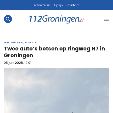
Ga
Adverteren
Tiplijn
Contact
naar
inhoud
GRONINGEN
,
POLITIE
Twee auto’s botsen op ringweg N7 in
Groningen
05 juni 2025, 19:01