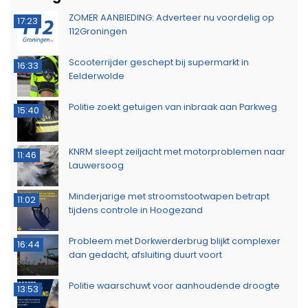
ZOMER AANBIEDING: Adverteer nu voordelig op
17:23
112Groningen
Scooterrijder geschept bij supermarkt in
16:33
Eelderwolde
Politie zoekt getuigen van inbraak aan Parkweg
15:40
KNRM sleept zeiljacht met motorproblemen naar
11:46
Lauwersoog
Minderjarige met stroomstootwapen betrapt
11:02
tijdens controle in Hoogezand
Probleem met Dorkwerderbrug blijkt complexer
16:44
dan gedacht, afsluiting duurt voort
Politie waarschuwt voor aanhoudende droogte
13:53