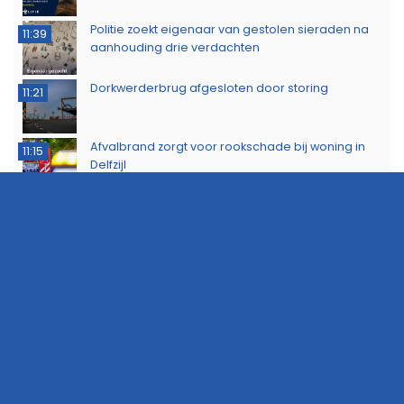
Politie zoekt eigenaar van gestolen sieraden na
11:39
aanhouding drie verdachten
Dorkwerderbrug afgesloten door storing
11:21
Afvalbrand zorgt voor rookschade bij woning in
11:15
Delfzijl
Meerdere politie-eenheden ingezet bij incident
11:08
op Stationsweg in Groningen
Brandlucht in Noord-Nederland afkomstig van
15:44
natuurbrand in Limburg