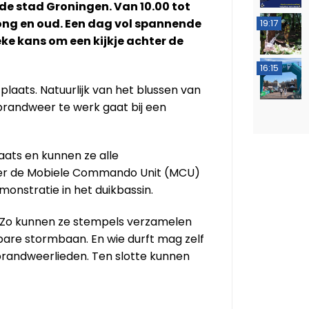
e stad Groningen. Van 10.00 tot
ong en oud. Een dag vol spannende
19:17
ke kans om een kijkje achter de
16:15
laats. Natuurlijk van het blussen van
randweer te werk gaat bij een
ats en kunnen ze alle
er de Mobiele Commando Unit (MCU)
monstratie in het duikbassin.
. Zo kunnen ze stempels verzamelen
bare stormbaan. En wie durft mag zelf
brandweerlieden. Ten slotte kunnen