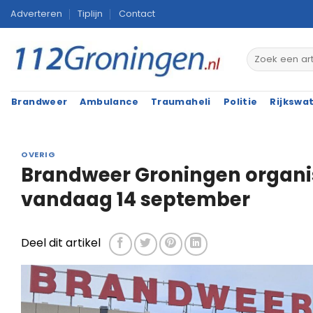
Ga
Adverteren
Tiplijn
Contact
naar
inhoud
Brandweer
Ambulance
Traumaheli
Politie
Rijkswa
OVERIG
Brandweer Groningen organi
vandaag 14 september
Deel dit artikel