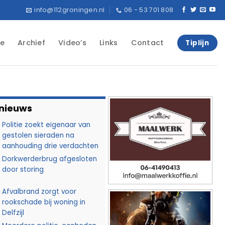
info@112groningen.nl
06 - 53 701 808
e
Archief
Video’s
Links
Contact
Tiplijn
 nieuws
Politie zoekt eigenaar van
gestolen sieraden na
aanhouding drie verdachten
Dorkwerderbrug afgesloten
door storing
Afvalbrand zorgt voor
rookschade bij woning in
Delfzijl