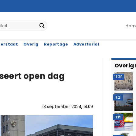
Hom
terstaat
Overig
Reportage
Advertorial
Overig
seert open dag
11:39
11:21
13 september 2024, 18:09
11:15