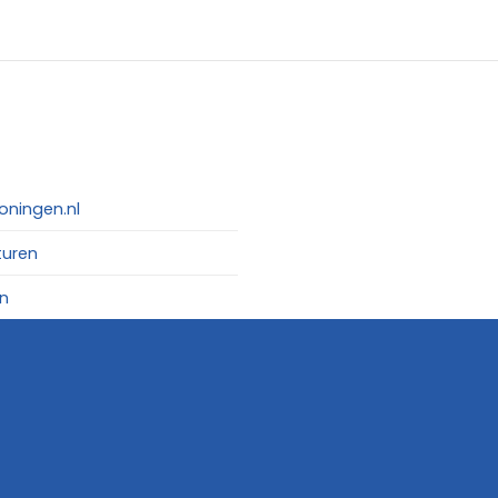
oningen.nl
turen
n