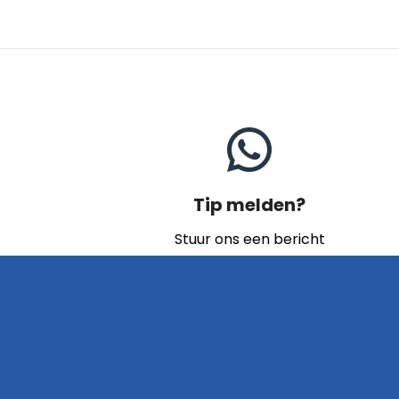
Tip melden?
Stuur ons een bericht
Naar contact
Home
Archief
Video's
Links
Contact