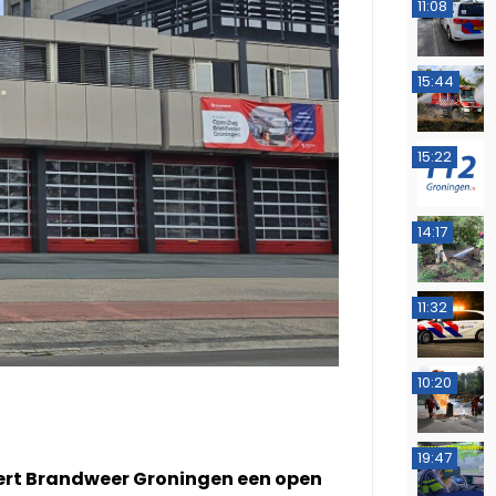
11:08
15:44
15:22
14:17
11:32
10:20
19:47
ert Brandweer Groningen een open