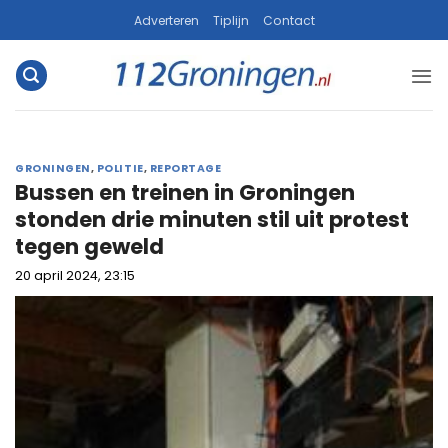
Ga
Adverteren
Tiplijn
Contact
naar
inhoud
GRONINGEN
,
POLITIE
,
REPORTAGE
Bussen en treinen in Groningen
stonden drie minuten stil uit protest
tegen geweld
20 april 2024, 23:15