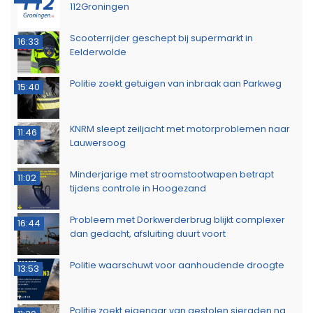
112Groningen
Scooterrijder geschept bij supermarkt in
16:33
Eelderwolde
Politie zoekt getuigen van inbraak aan Parkweg
15:40
KNRM sleept zeiljacht met motorproblemen naar
11:46
Lauwersoog
Minderjarige met stroomstootwapen betrapt
11:02
tijdens controle in Hoogezand
Probleem met Dorkwerderbrug blijkt complexer
16:44
dan gedacht, afsluiting duurt voort
Politie waarschuwt voor aanhoudende droogte
13:53
Politie zoekt eigenaar van gestolen sieraden na