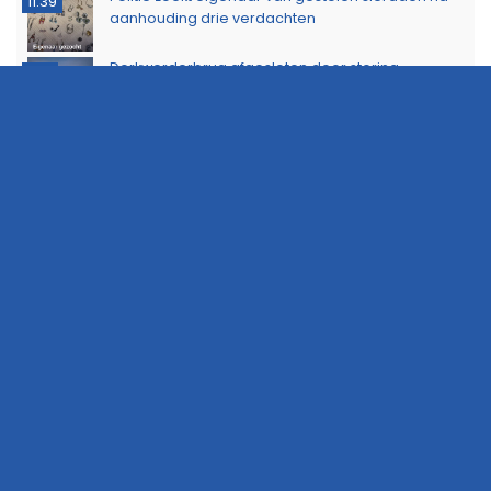
11:39
aanhouding drie verdachten
Dorkwerderbrug afgesloten door storing
11:21
Afvalbrand zorgt voor rookschade bij woning in
11:15
Delfzijl
Meerdere politie-eenheden ingezet bij incident
11:08
op Stationsweg in Groningen
Brandlucht in Noord-Nederland afkomstig van
15:44
natuurbrand in Limburg