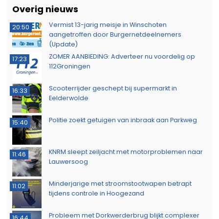
Overig nieuws
Vermist 13-jarig meisje in Winschoten
20:50
aangetroffen door Burgernetdeelnemers
(Update)
ZOMER AANBIEDING: Adverteer nu voordelig op
17:23
112Groningen
Scooterrijder geschept bij supermarkt in
16:33
Eelderwolde
Politie zoekt getuigen van inbraak aan Parkweg
15:40
KNRM sleept zeiljacht met motorproblemen naar
11:46
Lauwersoog
Minderjarige met stroomstootwapen betrapt
11:02
tijdens controle in Hoogezand
Probleem met Dorkwerderbrug blijkt complexer
16:44