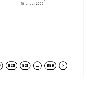
18 januari 2009
9
820
821
…
889