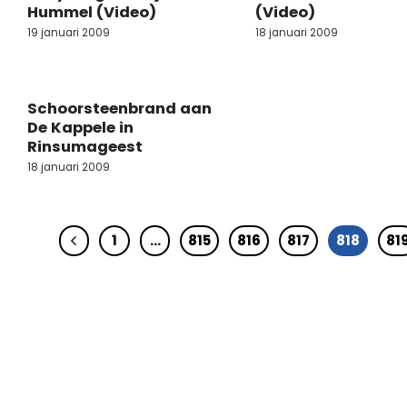
Hummel (Video)
(Video)
19 januari 2009
18 januari 2009
Schoorsteenbrand aan
De Kappele in
Rinsumageest
18 januari 2009
1
…
815
816
817
818
81