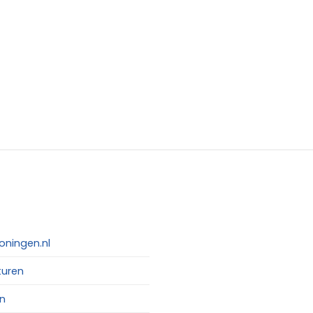
oningen.nl
turen
n