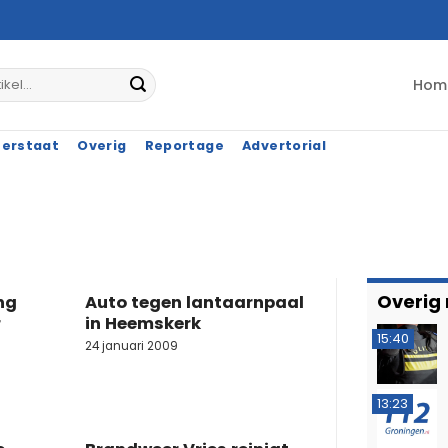
Hom
terstaat
Overig
Reportage
Advertorial
Overig
ng
Auto tegen lantaarnpaal
r
in Heemskerk
15:40
24 januari 2009
13:23