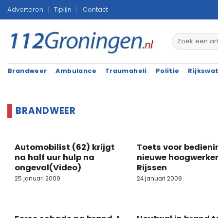
Ga
Adverteren
Tiplijn
Contact
naar
inhoud
Brandweer
Ambulance
Traumaheli
Politie
Rijkswa
Automobilist (62) krijgt
Toets voor bedieni
na half uur hulp na
nieuwe hoogwerke
ongeval(Video)
Rijssen
25 januari 2009
24 januari 2009