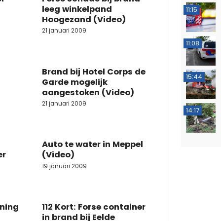
leeg winkelpand
11:15
Hoogezand (Video)
21 januari 2009
11:08
Brand bij Hotel Corps de
15:44
Garde mogelijk
aangestoken (Video)
21 januari 2009
14:17
Auto te water in Meppel
er
(Video)
19 januari 2009
oning
112 Kort: Forse container
in brand bij Eelde