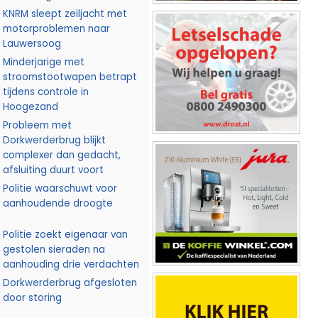
KNRM sleept zeiljacht met
motorproblemen naar
Lauwersoog
Minderjarige met
stroomstootwapen betrapt
tijdens controle in
Hoogezand
Probleem met
Dorkwerderbrug blijkt
complexer dan gedacht,
afsluiting duurt voort
Politie waarschuwt voor
aanhoudende droogte
Politie zoekt eigenaar van
gestolen sieraden na
aanhouding drie verdachten
Dorkwerderbrug afgesloten
door storing