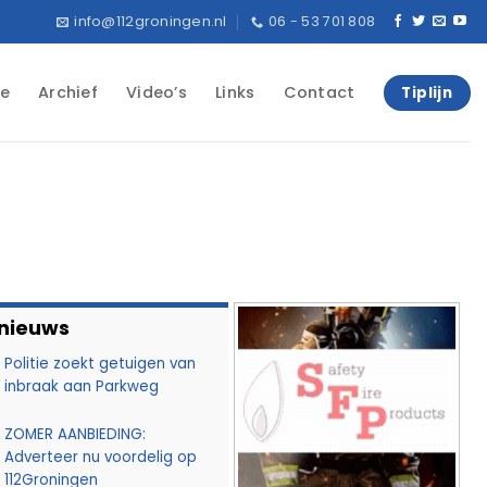
info@112groningen.nl
06 - 53 701 808
e
Archief
Video’s
Links
Contact
Tiplijn
 nieuws
Politie zoekt getuigen van
inbraak aan Parkweg
ZOMER AANBIEDING:
Adverteer nu voordelig op
112Groningen