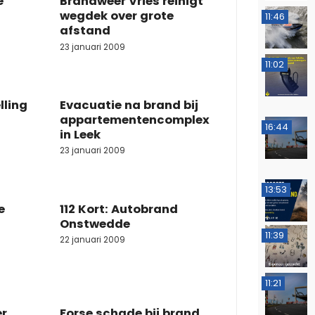
e
Brandweer Vries reinigt
wegdek over grote
11:46
afstand
23 januari 2009
11:02
lling
Evacuatie na brand bij
appartementencomplex
16:44
in Leek
23 januari 2009
13:53
e
112 Kort: Autobrand
Onstwedde
11:39
22 januari 2009
11:21
er
Forse schade bij brand