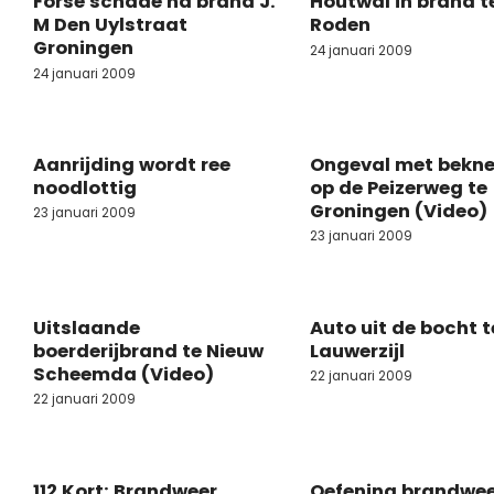
Forse schade na brand J.
Houtwal in brand t
M Den Uylstraat
Roden
Groningen
24 januari 2009
24 januari 2009
Aanrijding wordt ree
Ongeval met bekne
noodlottig
op de Peizerweg te
Groningen (Video)
23 januari 2009
23 januari 2009
Uitslaande
Auto uit de bocht t
boerderijbrand te Nieuw
Lauwerzijl
Scheemda (Video)
22 januari 2009
22 januari 2009
112 Kort: Brandweer
Oefening brandwe