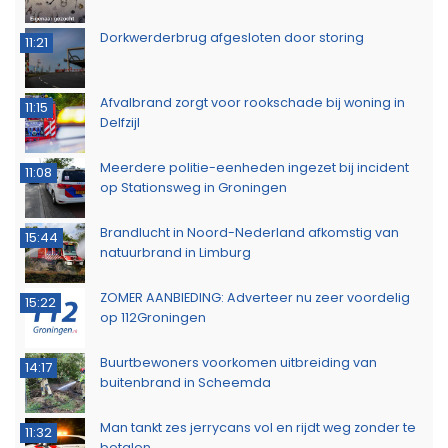
Dorkwerderbrug afgesloten door storing
11:21
Afvalbrand zorgt voor rookschade bij woning in
11:15
Delfzijl
Meerdere politie-eenheden ingezet bij incident
11:08
op Stationsweg in Groningen
Brandlucht in Noord-Nederland afkomstig van
15:44
natuurbrand in Limburg
ZOMER AANBIEDING: Adverteer nu zeer voordelig
15:22
op 112Groningen
Buurtbewoners voorkomen uitbreiding van
14:17
buitenbrand in Scheemda
Man tankt zes jerrycans vol en rijdt weg zonder te
11:32
betalen